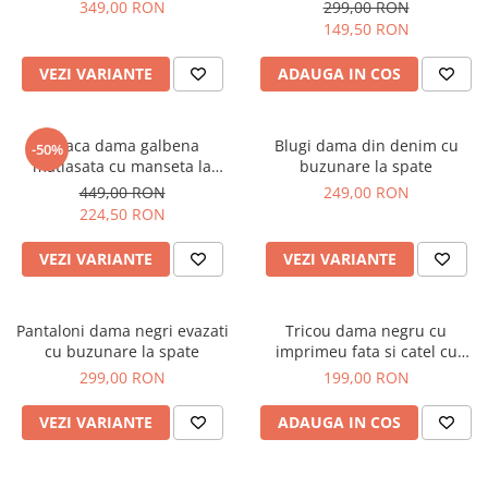
349,00 RON
299,00 RON
149,50 RON
VEZI VARIANTE
ADAUGA IN COS
Geaca dama galbena
Blugi dama din denim cu
-50%
matlasata cu manseta la
buzunare la spate
maneca si elastic in talie
449,00 RON
249,00 RON
224,50 RON
VEZI VARIANTE
VEZI VARIANTE
Pantaloni dama negri evazati
Tricou dama negru cu
cu buzunare la spate
imprimeu fata si catel cu
ochelari
299,00 RON
199,00 RON
VEZI VARIANTE
ADAUGA IN COS