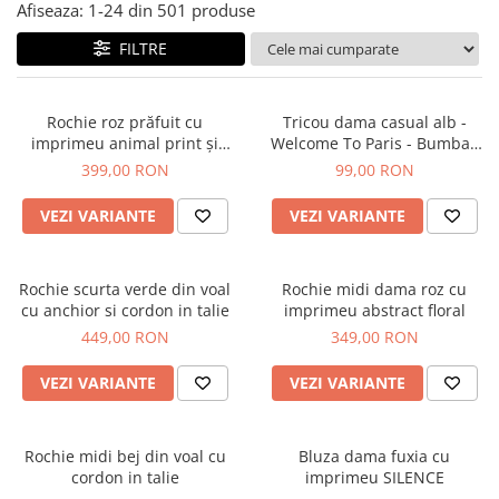
Salopete
Afiseaza:
1-
24
din
501
produse
Tricouri si topuri
FILTRE
Rochii de eveniment
Rochie roz prăfuit cu
Tricou dama casual alb -
imprimeu animal print și
Welcome To Paris - Bumbac
curea
Organic
399,00 RON
99,00 RON
VEZI VARIANTE
VEZI VARIANTE
Rochie scurta verde din voal
Rochie midi dama roz cu
cu anchior si cordon in talie
imprimeu abstract floral
449,00 RON
349,00 RON
VEZI VARIANTE
VEZI VARIANTE
Rochie midi bej din voal cu
Bluza dama fuxia cu
cordon in talie
imprimeu SILENCE