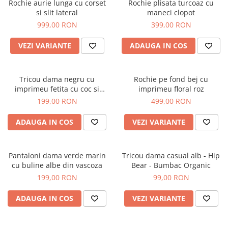
Rochie aurie lunga cu corset
Rochie plisata turcoaz cu
si slit lateral
maneci clopot
999,00 RON
399,00 RON
VEZI VARIANTE
ADAUGA IN COS
Tricou dama negru cu
Rochie pe fond bej cu
imprimeu fetita cu coc si
imprimeu floral roz
ochelari albastrii
199,00 RON
499,00 RON
ADAUGA IN COS
VEZI VARIANTE
Pantaloni dama verde marin
Tricou dama casual alb - Hip
cu buline albe din vascoza
Bear - Bumbac Organic
199,00 RON
99,00 RON
ADAUGA IN COS
VEZI VARIANTE