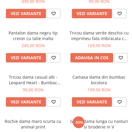
499,00 RON
99,00 RON
VEZI VARIANTE
VEZI VARIANTE
Pantalon dama negru tip
Tricou dama verde deschis cu
creion cu talie inalta
imprimeu fata imbracata cu
alb si inghetata in mana
249,00 RON
169,00 RON
VEZI VARIANTE
ADAUGA IN COS
Tricou dama casual alb -
Camasa dama din bumbac
Leopard Heart - Bumbac
bicolora
Organic
99,00 RON
199,00 RON
VEZI VARIANTE
VEZI VARIANTE
Rochie dama maro scurta cu
Geaca dama lunga cu nasturi
-50%
animal print
si broderie in V