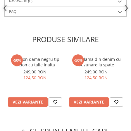
Review-uri
(0)
FAQ
PRODUSE SIMILARE
Pantalon dama negru tip
Blugi dama din denim cu
-50%
-50%
creion cu talie inalta
buzunare la spate
249,00 RON
249,00 RON
124,50 RON
124,50 RON
VEZI VARIANTE
VEZI VARIANTE