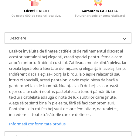
Clienti FERICITI
Garantam CALITATEA
Cu peste 600 de recenzii pozitive.
Tuturor articolelor comercializate!
Descriere
Lasă-te învăluită de finețea catifelei și de rafinamentul discret al
acestor pantaloni bej eleganți, creați special pentru femeia care
adoră confortul îmbinat cu stilul. Catifeaua moale alintă pielea, iar
croiala lejeră oferă libertate de mișcare și eleganță în același timp.
Indiferent dacă alegi să-i porți la birou, la o ieșire relaxantă sau
într-o zi specială, acești pantaloni devin rapid piesa de bază a
garderobei tale de toamnă. Nuanța caldă de bej se asortează
ușor cu alte culori neutre, pastelate sau tonuri pământii, iar
textura catifelată adaugă o notă de lux subtil oricărei ținute.
Alege să te simți bine în pielea ta, fără să faci compromisuri.
Pantalonii din catifea bej sunt despre feminitate, naturalețe și
încredere — toate trăsăturile care te definesc.
Informatii conformitate produs