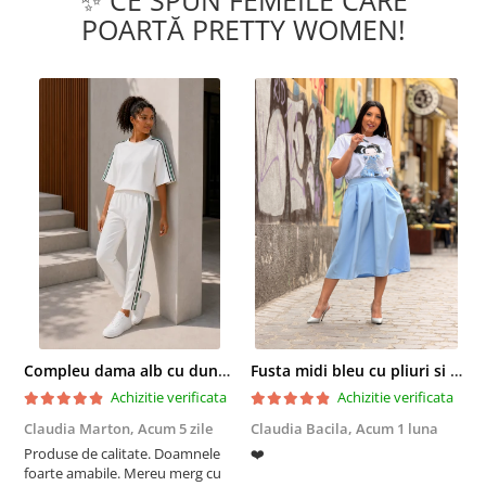
✨ CE SPUN FEMEILE CARE
POARTĂ PRETTY WOMEN!
Compleu dama alb cu dungi laterale in nuante de verde si negru
Fusta midi bleu cu pliuri si buzunare
Achizitie verificata
Achizitie verificata
Claudia Marton,
Acum 5 zile
Claudia Bacila,
Acum 1 luna
Z
Produse de calitate. Doamnele
❤️
5
foarte amabile. Mereu merg cu