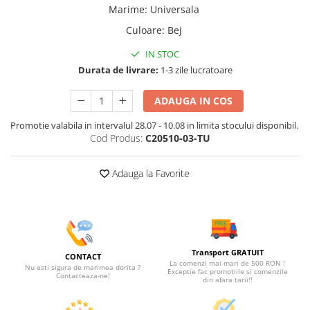
Marime
:
Universala
Culoare
:
Bej
IN STOC
Durata de livrare:
1-3 zile lucratoare
ADAUGA IN COS
Promotie valabila in intervalul 28.07 - 10.08 in limita stocului disponibil.
Cod Produs:
C20510-03-TU
Adauga la Favorite
Transport GRATUIT
CONTACT
La comenzi mai mari de 500 RON !
Nu esti sigura de marimea dorita ?
Exceptie fac promotiile si comenzile
Contacteaza-ne!
din afara tarii!!