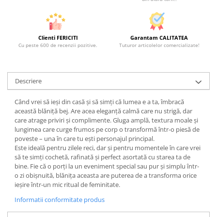
Clienti FERICITI
Garantam CALITATEA
Cu peste 600 de recenzii pozitive.
Tuturor articolelor comercializate!
Descriere
Când vrei să ieși din casă și să simți că lumea e a ta, îmbracă
această blăniță bej. Are acea eleganță calmă care nu strigă, dar
care atrage priviri și complimente. Gluga amplă, textura moale și
lungimea care curge frumos pe corp o transformă într-o piesă de
poveste – una în care tu ești personajul principal.
Este ideală pentru zilele reci, dar și pentru momentele în care vrei
să te simți cochetă, rafinată și perfect asortată cu starea ta de
bine. Fie că o porți la un eveniment special sau pur și simplu într-
o zi obișnuită, blănița aceasta are puterea de a transforma orice
ieșire într-un mic ritual de feminitate.
Informatii conformitate produs