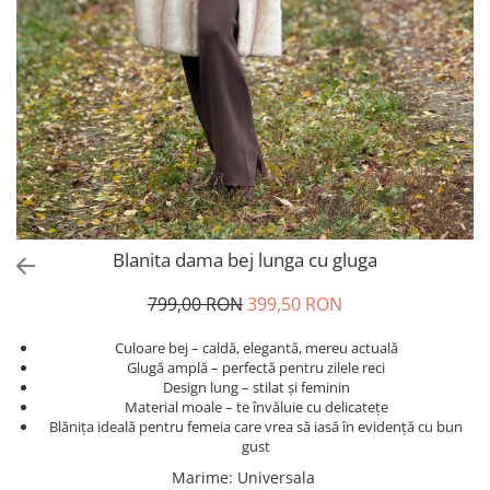
Salopete
Tricouri si topuri
Rochii de eveniment
Blanita dama bej lunga cu gluga
799,00 RON
399,50 RON
Culoare bej – caldă, elegantă, mereu actuală
Glugă amplă – perfectă pentru zilele reci
Design lung – stilat și feminin
Material moale – te învăluie cu delicatețe
Blănița ideală pentru femeia care vrea să iasă în evidență cu bun
gust
Marime
:
Universala