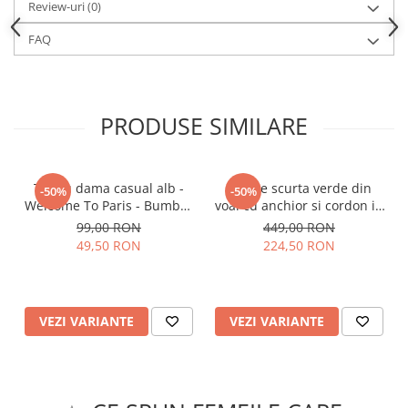
Review-uri
(0)
FAQ
PRODUSE SIMILARE
Tricou dama casual alb -
Rochie scurta verde din
-50%
-50%
Welcome To Paris - Bumbac
voal cu anchior si cordon in
Organic
talie
99,00 RON
449,00 RON
49,50 RON
224,50 RON
VEZI VARIANTE
VEZI VARIANTE