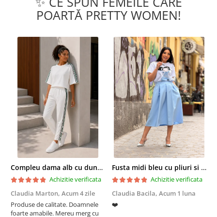
✨ CE SPUN FEMEILE CARE
POARTĂ PRETTY WOMEN!
Compleu dama alb cu dungi laterale in nuante de verde si negru
Fusta midi bleu cu pliuri si buzunare
Achizitie verificata
Achizitie verificata
Claudia Marton,
Acum 4 zile
Claudia Bacila,
Acum 1 luna
Z
Produse de calitate. Doamnele
❤️
5
foarte amabile. Mereu merg cu