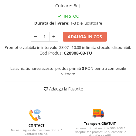
Culoare
:
Bej
IN STOC
Durata de livrare:
1-3 zile lucratoare
ADAUGA IN COS
Promotie valabila in intervalul 28.07 - 10.08 in limita stocului disponibil.
Cod Produs:
C20908-03-TU
La achizitionarea acestui produs primiti
3
RON pentru comenzile
viitoare
Adauga la Favorite
Transport GRATUIT
CONTACT
La comenzi mai mari de 500 RON !
Nu esti sigura de marimea dorita ?
Exceptie fac promotiile si comenzile
Contacteaza-ne!
din afara tarii!!