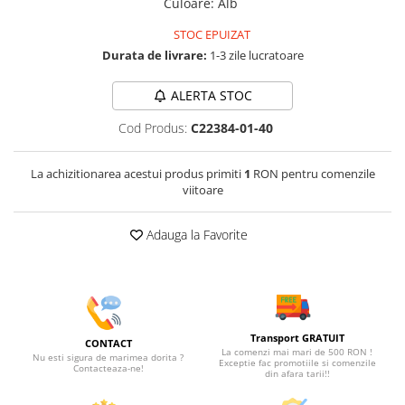
Culoare
:
Alb
STOC EPUIZAT
Durata de livrare:
1-3 zile lucratoare
ALERTA STOC
Cod Produs:
C22384-01-40
La achizitionarea acestui produs primiti
1
RON pentru comenzile
viitoare
Adauga la Favorite
Transport GRATUIT
CONTACT
La comenzi mai mari de 500 RON !
Nu esti sigura de marimea dorita ?
Exceptie fac promotiile si comenzile
Contacteaza-ne!
din afara tarii!!