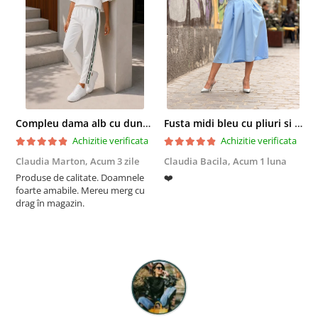
Compleu dama alb cu dungi laterale in nuante de verde si negru
Fusta midi bleu cu pliuri si buzunare
Achizitie verificata
Achizitie verificata
Claudia Marton,
Acum 3 zile
Claudia Bacila,
Acum 1 luna
Z
Produse de calitate. Doamnele
❤️
5
foarte amabile. Mereu merg cu
drag în magazin.