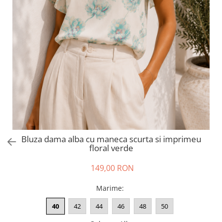
Salopete
Tricouri si topuri
Rochii de eveniment
Bluza dama alba cu maneca scurta si imprimeu
floral verde
149,00 RON
Marime
:
40
42
44
46
48
50