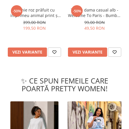
Rochie roz prăfuit cu
Tricou dama casual alb -
-50%
-50%
imprimeu animal print și
Welcome To Paris - Bumbac
curea
Organic
399,00 RON
99,00 RON
199,50 RON
49,50 RON
VEZI VARIANTE
VEZI VARIANTE
✨ CE SPUN FEMEILE CARE
POARTĂ PRETTY WOMEN!