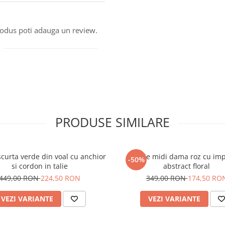
produs poti adauga un review.
PRODUSE SIMILARE
scurta verde din voal cu anchior
Rochie midi dama roz cu im
-50%
si cordon in talie
abstract floral
449,00 RON
224,50 RON
349,00 RON
174,50 RO
VEZI VARIANTE
VEZI VARIANTE