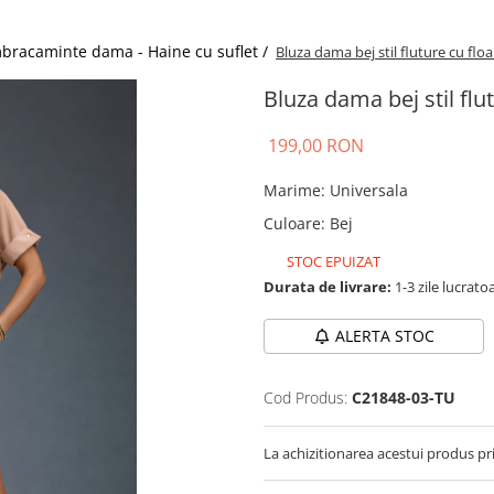
bracaminte dama - Haine cu suflet /
Bluza dama bej stil fluture cu flo
Bluza dama bej stil flu
199,00 RON
Marime
:
Universala
Culoare
:
Bej
STOC EPUIZAT
Durata de livrare:
1-3 zile lucrato
ALERTA STOC
Cod Produs:
C21848-03-TU
La achizitionarea acestui produs pr