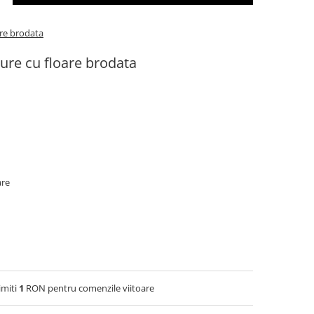
are brodata
ture cu floare brodata
are
imiti
1
RON pentru comenzile viitoare