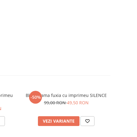
primeu
Bluza dama fuxia cu imprimeu SILENCE
Pantalon d
-50%
-50%
99,00 RON
49,50 RON
N
24
VEZI VARIANTE
V