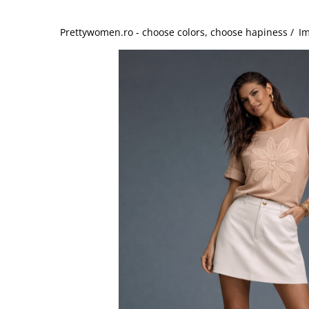
Salopete
Tricouri si topuri
Prettywomen.ro - choose colors, choose hapiness /
Im
Rochii de eveniment