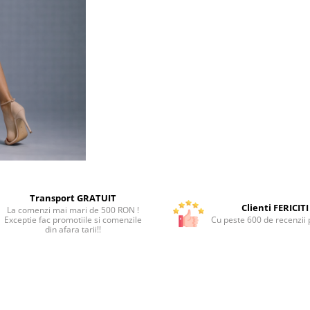
Transport GRATUIT
Clienti FERICITI
La comenzi mai mari de 500 RON !
Exceptie fac promotiile si comenzile
Cu peste 600 de recenzii p
din afara tarii!!