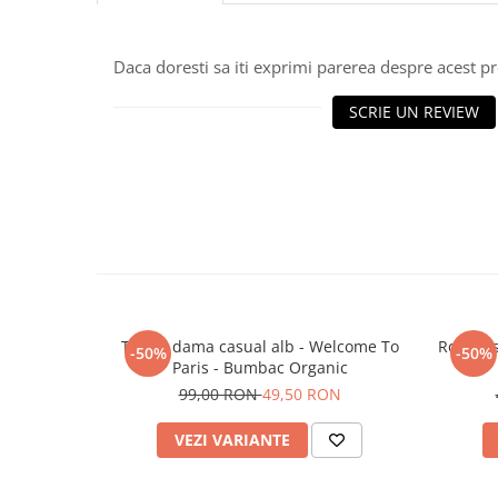
Daca doresti sa iti exprimi parerea despre acest 
SCRIE UN REVIEW
Tricou dama casual alb - Welcome To
Rochie 
-50%
-50%
Paris - Bumbac Organic
99,00 RON
49,50 RON
VEZI VARIANTE