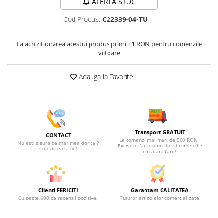
ALERTA STOC
Cod Produs:
C22339-04-TU
La achizitionarea acestui produs primiti
1
RON pentru comenzile
viitoare
Adauga la Favorite
Transport GRATUIT
CONTACT
La comenzi mai mari de 500 RON !
Nu esti sigura de marimea dorita ?
Exceptie fac promotiile si comenzile
Contacteaza-ne!
din afara tarii!!
Clienti FERICITI
Garantam CALITATEA
Cu peste 600 de recenzii pozitive.
Tuturor articolelor comercializate!