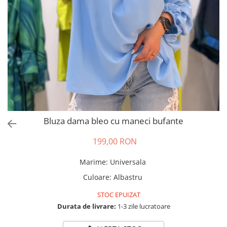
Salopete
Tricouri si topuri
Rochii de eveniment
Bluza dama bleo cu maneci bufante
199,00 RON
Marime
:
Universala
Culoare
:
Albastru
STOC EPUIZAT
Durata de livrare:
1-3 zile lucratoare