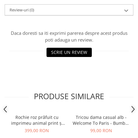
Review-uri
(0)
Daca doresti sa iti exprimi parerea despre acest produs
poti adauga un review.
SCRIE UN REVIEW
PRODUSE SIMILARE
Rochie roz prăfuit cu
Tricou dama casual alb -
imprimeu animal print și
Welcome To Paris - Bumbac
curea
Organic
399,00 RON
99,00 RON