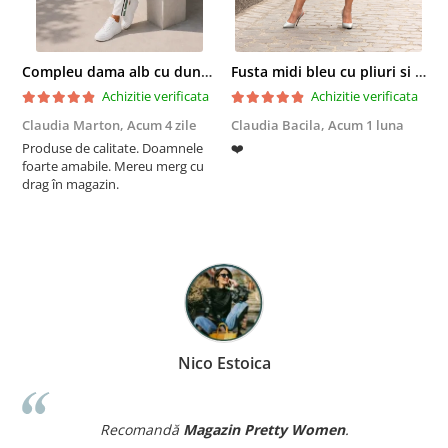
Compleu dama alb cu dungi laterale in nuante de verde si negru
Fusta midi bleu cu pliuri si buzunare
Achizitie verificata
Achizitie verificata
Claudia Marton,
Acum 4 zile
Claudia Bacila,
Acum 1 luna
Z
Produse de calitate. Doamnele
❤️
5
foarte amabile. Mereu merg cu
drag în magazin.
Nico Estoica
Recomandă
Magazin Pretty Women
.