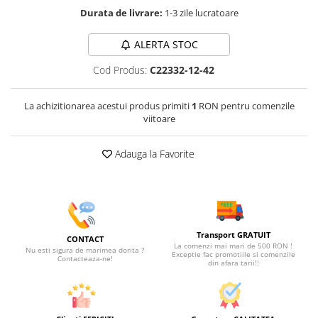
Durata de livrare:
1-3 zile lucratoare
ALERTA STOC
Cod Produs:
C22332-12-42
La achizitionarea acestui produs primiti
1
RON pentru comenzile
viitoare
Adauga la Favorite
Transport GRATUIT
CONTACT
La comenzi mai mari de 500 RON !
Nu esti sigura de marimea dorita ?
Exceptie fac promotiile si comenzile
Contacteaza-ne!
din afara tarii!!