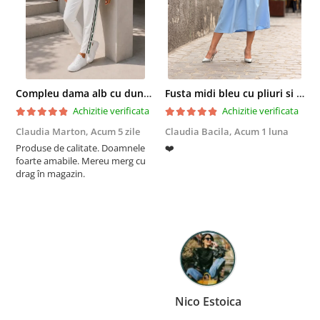
Compleu dama alb cu dungi laterale in nuante de verde si negru
Fusta midi bleu cu pliuri si buzunare
Achizitie verificata
Achizitie verificata
Claudia Marton,
Acum 5 zile
Claudia Bacila,
Acum 1 luna
Z
Produse de calitate. Doamnele
❤️
5
foarte amabile. Mereu merg cu
drag în magazin.
Nico Estoica