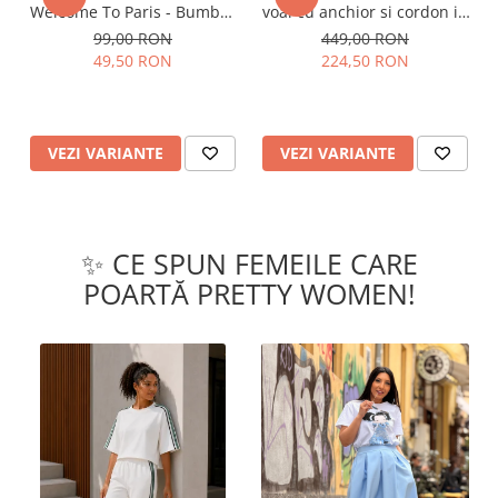
Welcome To Paris - Bumbac
voal cu anchior si cordon in
Organic
talie
99,00 RON
449,00 RON
49,50 RON
224,50 RON
VEZI VARIANTE
VEZI VARIANTE
✨ CE SPUN FEMEILE CARE
POARTĂ PRETTY WOMEN!