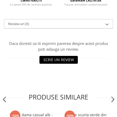
Clienti FERICITI
Garantam CALITATEA
Cu peste 600 de recenzii pozitive.
Tuturor articolelor comercializate!
Review-uri
(0)
Daca doresti sa iti exprimi parerea despre acest produs
poti adauga un review.
SCRIE UN REVIEW
PRODUSE SIMILARE
Tricou dama casual alb -
Rochie scurta verde din
-50%
-50%