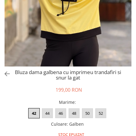
Salopete
Tricouri si topuri
Rochii de eveniment
Bluza dama galbena cu imprimeu trandafiri si
snur la gat
199,00 RON
Marime
:
42
44
46
48
50
52
Culoare
:
Galben
STOC EPUIZAT