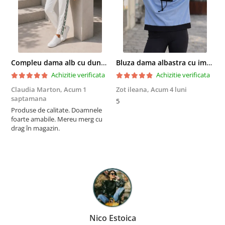
Compleu dama alb cu dungi laterale in nuante de verde si negru
Bluza dama albastra cu imprimeu trandafiri si snur la gat
Achizitie verificata
Achizitie verificata
Claudia Marton,
Acum 1
Zot ileana,
Acum 4 luni
I
saptamana
5
R
Produse de calitate. Doamnele
p
foarte amabile. Mereu merg cu
a
drag în magazin.
m
r
a
î
F
p
Nico Estoica