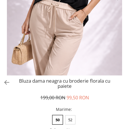
Salopete
Tricouri si topuri
Rochii de eveniment
Bluza dama neagra cu broderie florala cu
paiete
199,00 RON
99,50 RON
Marime
:
50
52