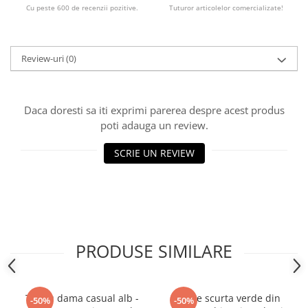
Cu peste 600 de recenzii pozitive.
Tuturor articolelor comercializate!
Review-uri
(0)
Daca doresti sa iti exprimi parerea despre acest produs
poti adauga un review.
SCRIE UN REVIEW
PRODUSE SIMILARE
Tricou dama casual alb -
Rochie scurta verde din
-50%
-50%