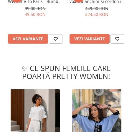
Welcome To Paris - Bumbac
voal cu anchior si cordon in
Organic
talie
99,00 RON
449,00 RON
49,50 RON
224,50 RON
VEZI VARIANTE
VEZI VARIANTE
✨ CE SPUN FEMEILE CARE
POARTĂ PRETTY WOMEN!