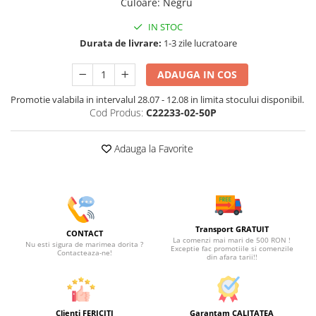
Culoare
:
Negru
IN STOC
Durata de livrare:
1-3 zile lucratoare
ADAUGA IN COS
Promotie valabila in intervalul 28.07 - 12.08 in limita stocului disponibil.
Cod Produs:
C22233-02-50P
Adauga la Favorite
Transport GRATUIT
CONTACT
La comenzi mai mari de 500 RON !
Nu esti sigura de marimea dorita ?
Exceptie fac promotiile si comenzile
Contacteaza-ne!
din afara tarii!!
Clienti FERICITI
Garantam CALITATEA