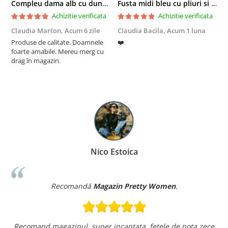
Compleu dama alb cu dungi laterale in nuante de verde si negru
Fusta midi bleu cu pliuri si buzunare
Achizitie verificata
Achizitie verificata
Claudia Marton,
Acum 6 zile
Claudia Bacila,
Acum 1 luna
Z
Produse de calitate. Doamnele
❤️
5
foarte amabile. Mereu merg cu
drag în magazin.
Nico Estoica
Recomandă
Magazin Pretty Women
.
Recomand magazinul, super incantata, fetele de nota zece