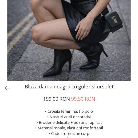
Salopete
Tricouri si topuri
Rochii de eveniment
Bluza dama neagra cu guler si ursulet
199,00 RON
99,50 RON
• Croială feminină, tip polo
• Nasturi aurii decorativi
• Broderie delicată + buzunar aplicat
• Material moale, elastic și confortabil
• Cade frumos pe corp