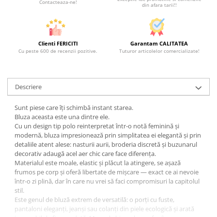
Contacteaza-ne!
din afara tarii!!
Clienti FERICITI
Garantam CALITATEA
Cu peste 600 de recenzii pozitive.
Tuturor articolelor comercializate!
Descriere
Sunt piese care îți schimbă instant starea.
Bluza aceasta este una dintre ele.
Cu un design tip polo reinterpretat într-o notă feminină și
modernă, bluza impresionează prin simplitatea ei elegantă și prin
detaliile atent alese: nasturii aurii, broderia discretă și buzunarul
decorativ adaugă acel aer chic care face diferența.
Materialul este moale, elastic și plăcut la atingere, se așază
frumos pe corp și oferă libertate de mișcare — exact ce ai nevoie
într-o zi plină, dar în care nu vrei să faci compromisuri la capitolul
stil.
Este genul de bluză extrem de versatilă: o porți cu fuste,
pantaloni eleganți, jeanși sau colanți din piele ecologică și arată