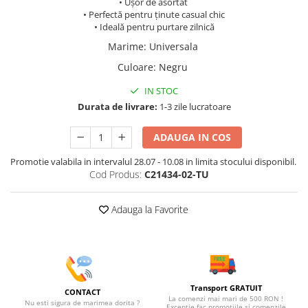
• Ușor de asortat
• Perfectă pentru ținute casual chic
• Ideală pentru purtare zilnică
Marime
:
Universala
Culoare
:
Negru
IN STOC
Durata de livrare:
1-3 zile lucratoare
ADAUGA IN COS
Promotie valabila in intervalul 28.07 - 10.08 in limita stocului disponibil.
Cod Produs:
C21434-02-TU
Adauga la Favorite
Transport GRATUIT
CONTACT
La comenzi mai mari de 500 RON !
Nu esti sigura de marimea dorita ?
Exceptie fac promotiile si comenzile