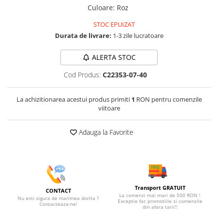
Culoare
:
Roz
STOC EPUIZAT
Durata de livrare:
1-3 zile lucratoare
ALERTA STOC
Cod Produs:
C22353-07-40
La achizitionarea acestui produs primiti
1
RON pentru comenzile
viitoare
Adauga la Favorite
Transport GRATUIT
CONTACT
La comenzi mai mari de 500 RON !
Nu esti sigura de marimea dorita ?
Exceptie fac promotiile si comenzile
Contacteaza-ne!
din afara tarii!!