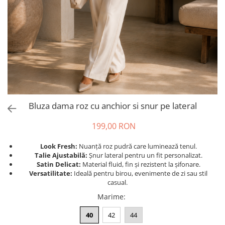
Salopete
Tricouri si topuri
Rochii de eveniment
Bluza dama roz cu anchior si snur pe lateral
199,00 RON
Look Fresh:
Nuanță roz pudră care luminează tenul.
Talie Ajustabilă:
Șnur lateral pentru un fit personalizat.
Satin Delicat:
Material fluid, fin și rezistent la șifonare.
Versatilitate:
Ideală pentru birou, evenimente de zi sau stil
casual.
Marime
:
40
42
44