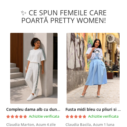
✨ CE SPUN FEMEILE CARE
POARTĂ PRETTY WOMEN!
Compleu dama alb cu dungi laterale in nuante de verde si negru
Fusta midi bleu cu pliuri si buzunare
Achizitie verificata
Achizitie verificata
Claudia Marton,
Acum 4 zile
Claudia Bacila,
Acum 1 luna
Z