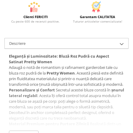
Clienti FERICITI
Garantam CALITATEA
Cu peste 600 de recenzii pozitive.
Tuturor articolelor comercializate!
Descriere
Eleganță și Luminozitate: Bluză Roz Pudră cu Aspect
Satinat Pretty Women
Adaugă o notă de romantism și rafinament garderobei tale cu
bluza roz pudră de la
Pretty Women
. Această piesă este definită
prin fluiditatea materialului și printr-o nuanță delicată care
transformă orice ținută obișnuită într-una sofisticată și modernă.
Personalizare și Confort
Secretul acestei bluze constă în
șnurul
lateral reglabil
. Acesta îți oferă control total asupra modului în
care bluza se așază pe corp: poți alege o formă asimetrică,
modernă, sau poți marca talia pentru o siluetă tip clepsidră.
Decolteul în anchior completează perfect designul, oferind o
eleganță discretă care nu trece neobservată.
Material Premium pentru Purtare Zilnică
Realizată dintr-un
amestec de
35% vâscoză și 65% poliester
, bluza îmbină finețea