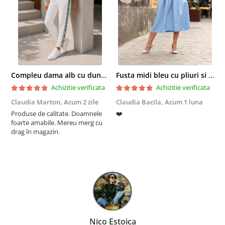
Compleu dama alb cu dungi laterale in nuante de verde si negru
Fusta midi bleu cu pliuri si buzunare
Achizitie verificata
Achizitie verificata
Claudia Marton,
Acum 2 zile
Claudia Bacila,
Acum 1 luna
Z
Produse de calitate. Doamnele
❤️
5
foarte amabile. Mereu merg cu
drag în magazin.
Nico Estoica