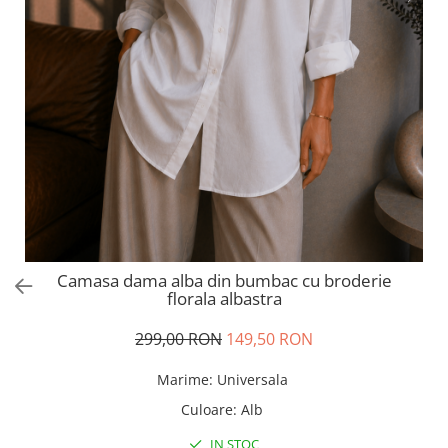
Salopete
Tricouri si topuri
Rochii de eveniment
Camasa dama alba din bumbac cu broderie
florala albastra
299,00 RON
149,50 RON
Marime
:
Universala
Culoare
:
Alb
IN STOC