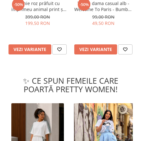
Rochie roz prăfuit cu
Tricou dama casual alb -
-50%
-50%
imprimeu animal print și
Welcome To Paris - Bumbac
curea
Organic
399,00 RON
99,00 RON
199,50 RON
49,50 RON
VEZI VARIANTE
VEZI VARIANTE
✨ CE SPUN FEMEILE CARE
POARTĂ PRETTY WOMEN!