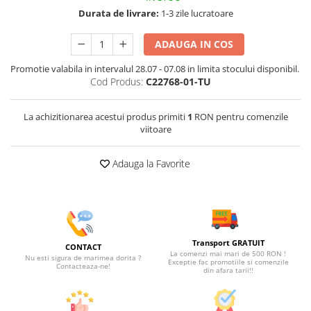
Durata de livrare:
1-3 zile lucratoare
ADAUGA IN COS
Promotie valabila in intervalul 28.07 - 07.08 in limita stocului disponibil.
Cod Produs:
C22768-01-TU
La achizitionarea acestui produs primiti
1
RON pentru comenzile
viitoare
Adauga la Favorite
Transport GRATUIT
CONTACT
La comenzi mai mari de 500 RON !
Nu esti sigura de marimea dorita ?
Exceptie fac promotiile si comenzile
Contacteaza-ne!
din afara tarii!!