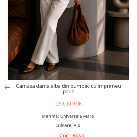
Salopete
Tricouri si topuri
Rochii de eveniment
Camasa dama alba din bumbac cu imprimeu
paun
299,00 RON
Marime
:
Universala Mare
Culoare
:
Alb
STOC EPUIZAT