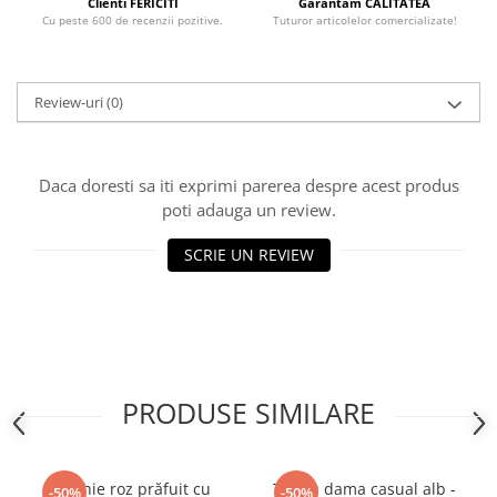
Clienti FERICITI
Garantam CALITATEA
Cu peste 600 de recenzii pozitive.
Tuturor articolelor comercializate!
Review-uri
(0)
Daca doresti sa iti exprimi parerea despre acest produs
poti adauga un review.
SCRIE UN REVIEW
PRODUSE SIMILARE
Rochie roz prăfuit cu
Tricou dama casual alb -
-50%
-50%