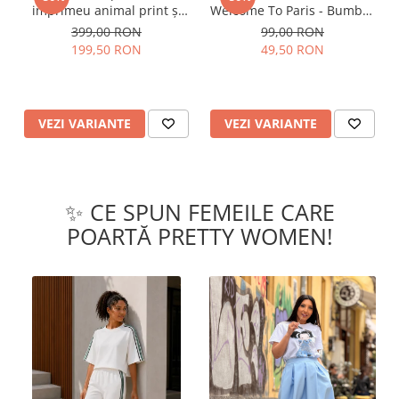
imprimeu animal print și
Welcome To Paris - Bumbac
curea
Organic
399,00 RON
99,00 RON
199,50 RON
49,50 RON
VEZI VARIANTE
VEZI VARIANTE
✨ CE SPUN FEMEILE CARE
POARTĂ PRETTY WOMEN!