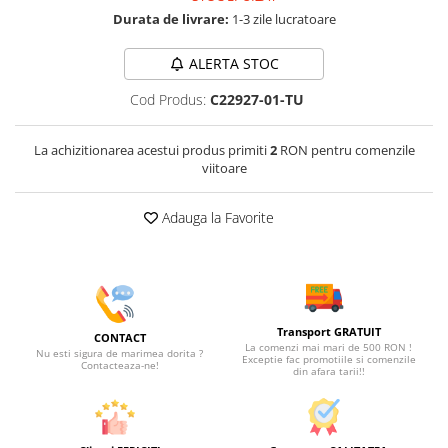
Durata de livrare:
1-3 zile lucratoare
ALERTA STOC
Cod Produs:
C22927-01-TU
La achizitionarea acestui produs primiti
2
RON pentru comenzile
viitoare
Adauga la Favorite
Transport GRATUIT
CONTACT
La comenzi mai mari de 500 RON !
Nu esti sigura de marimea dorita ?
Exceptie fac promotiile si comenzile
Contacteaza-ne!
din afara tarii!!