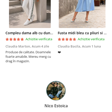
Compleu dama alb cu dungi laterale in nuante de verde si negru
Fusta midi bleu cu pliuri si buzunare
Achizitie verificata
Achizitie verificata
Claudia Marton,
Acum 4 zile
Claudia Bacila,
Acum 1 luna
Z
Produse de calitate. Doamnele
❤️
5
foarte amabile. Mereu merg cu
drag în magazin.
Nico Estoica