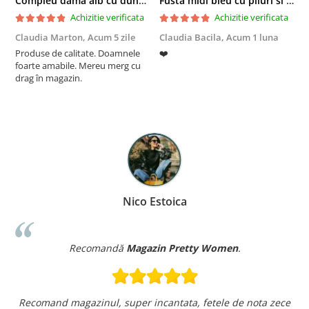
Compleu dama alb cu dungi laterale in nuante de verde si negru
Fusta midi bleu cu pliuri si buzunare
Achizitie verificata
Achizitie verificata
Claudia Marton,
Acum 5 zile
Claudia Bacila,
Acum 1 luna
Z
Produse de calitate. Doamnele
❤️
5
foarte amabile. Mereu merg cu
drag în magazin.
Nico Estoica
Recomandă
Magazin Pretty Women
.
Recomand magazinul, super incantata, fetele de nota zece