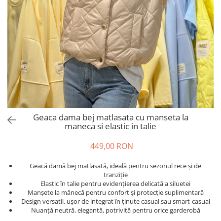
Salopete
Tricouri si topuri
Rochii de eveniment
Geaca dama bej matlasata cu manseta la
maneca si elastic in talie
449,00 RON
Geacă damă bej matlasată, ideală pentru sezonul rece și de
tranziție
Elastic în talie pentru evidențierea delicată a siluetei
Manșete la mânecă pentru confort și protecție suplimentară
Design versatil, ușor de integrat în ținute casual sau smart-casual
Nuanță neutră, elegantă, potrivită pentru orice garderobă