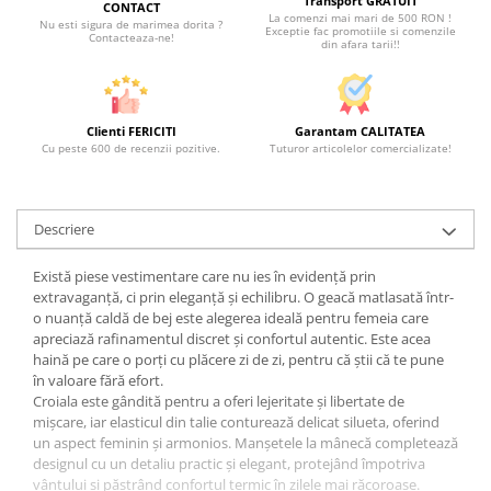
Transport GRATUIT
CONTACT
La comenzi mai mari de 500 RON !
Nu esti sigura de marimea dorita ?
Exceptie fac promotiile si comenzile
Contacteaza-ne!
din afara tarii!!
Clienti FERICITI
Garantam CALITATEA
Cu peste 600 de recenzii pozitive.
Tuturor articolelor comercializate!
Descriere
Există piese vestimentare care nu ies în evidență prin
extravaganță, ci prin eleganță și echilibru. O geacă matlasată într-
o nuanță caldă de bej este alegerea ideală pentru femeia care
apreciază rafinamentul discret și confortul autentic. Este acea
haină pe care o porți cu plăcere zi de zi, pentru că știi că te pune
în valoare fără efort.
Croiala este gândită pentru a oferi lejeritate și libertate de
mișcare, iar elasticul din talie conturează delicat silueta, oferind
un aspect feminin și armonios. Manșetele la mânecă completează
designul cu un detaliu practic și elegant, protejând împotriva
vântului și păstrând confortul termic în zilele mai răcoroase.