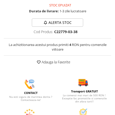
STOC EPUIZAT
Durata de livrare:
1-3 zile lucratoare
ALERTA STOC
Cod Produs:
C22779-03-38
La achizitionarea acestui produs primiti
4
RON pentru comenzile
viitoare
Adauga la Favorite
Transport GRATUIT
CONTACT
La comenzi mai mari de 500 RON !
Nu esti sigura de marimea dorita ?
Exceptie fac promotiile si comenzile
Contacteaza-ne!
din afara tarii!!