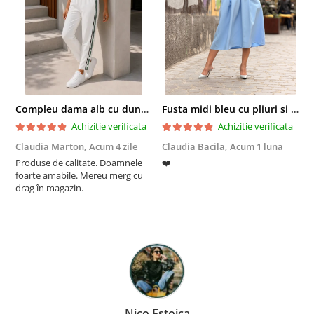
Compleu dama alb cu dungi laterale in nuante de verde si negru
Fusta midi bleu cu pliuri si buzunare
Achizitie verificata
Achizitie verificata
Claudia Marton,
Acum 4 zile
Claudia Bacila,
Acum 1 luna
Z
Produse de calitate. Doamnele
❤️
5
foarte amabile. Mereu merg cu
drag în magazin.
Nico Estoica