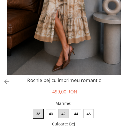
Salopete
Tricouri si topuri
Rochii de eveniment
Rochie bej cu imprimeu romantic
499,00 RON
Marime
:
38
40
42
44
46
Culoare
:
Bej