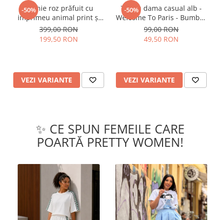
Rochie roz prăfuit cu
Tricou dama casual alb -
-50%
-50%
imprimeu animal print și
Welcome To Paris - Bumbac
curea
Organic
399,00 RON
99,00 RON
199,50 RON
49,50 RON
VEZI VARIANTE
VEZI VARIANTE
✨ CE SPUN FEMEILE CARE
POARTĂ PRETTY WOMEN!