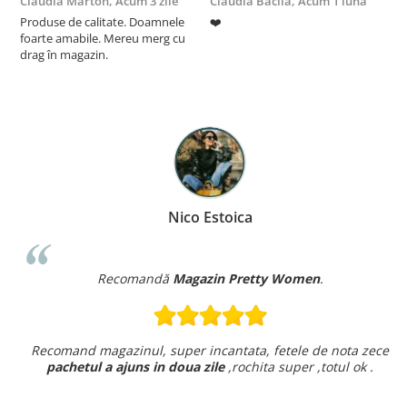
Claudia Marton,
Acum 3 zile
Claudia Bacila,
Acum 1 luna
Z
Produse de calitate. Doamnele
❤️
5
foarte amabile. Mereu merg cu
drag în magazin.
Nico Estoica
Recomandă
Magazin Pretty Women
.
Recomand magazinul, super incantata, fetele de nota zece
pachetul a ajuns in doua zile
,rochita super ,totul ok .