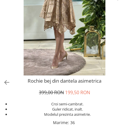
Salopete
Tricouri si topuri
Rochii de eveniment
Rochie bej din dantela asimetrica
399,00 RON
199,50 RON
Croi semi-cambrat.
Guler ridicat, inalt.
Modelul prezinta asimetrie.
Marime
:
36