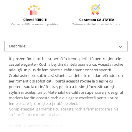
Clienti FERICITI
Garantam CALITATEA
Cu peste 600 de recenzii pozitive.
Tuturor articolelor comercializate!
Descriere
Îți prezentăm o rochie superbă în trend, perfectă pentru ținutele
casual elegante - Rochia bej din dantelă asimetrică. Această rochie
adaugă un plus de feminitate și rafinament oricărei apariții.
Croiul asimetric subliniază silueta, iar detaliile din dantelă aduc un
aer romantic și sofisticat. Poartă această rochie la o ieșire cu
prietenii sau la o cină în oraș pentru a te simți încrezătoare și
stylish în același timp. Materialul de calitate superioară și designul
modern fac din această rochie o alegere excelentă pentru orice
femeie care își dorește o ținută de efect.
Completează-ți garderoba cu această rochie fermecătoare și vei
străluci în orice moment al zilei!
Modelul poarta marimea :36/S
Inaltime model: 174 cm