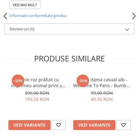
Dimensiuni model: 90 cm Bust, 76 cm Talie, 95 cm Sold
VEZI MAI MULT
Informatii conformitate produs
Review-uri
(0)
PRODUSE SIMILARE
Rochie roz prăfuit cu
Tricou dama casual alb -
-50%
-50%
imprimeu animal print și
Welcome To Paris - Bumbac
curea
Organic
399,00 RON
99,00 RON
199,50 RON
49,50 RON
VEZI VARIANTE
VEZI VARIANTE