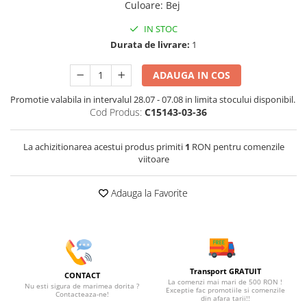
Culoare
:
Bej
IN STOC
Durata de livrare:
1
ADAUGA IN COS
Promotie valabila in intervalul 28.07 - 07.08 in limita stocului disponibil.
Cod Produs:
C15143-03-36
La achizitionarea acestui produs primiti
1
RON pentru comenzile
viitoare
Adauga la Favorite
Transport GRATUIT
CONTACT
La comenzi mai mari de 500 RON !
Nu esti sigura de marimea dorita ?
Exceptie fac promotiile si comenzile
Contacteaza-ne!
din afara tarii!!