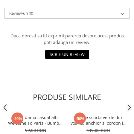
Review-uri
(0)
Daca doresti sa iti exprimi parerea despre acest produs
poti adauga un review.
SCRIE UN REVIEW
PRODUSE SIMILARE
Tricou dama casual alb -
Rochie scurta verde din
-50%
-50%
Welcome To Paris - Bumbac
voal cu anchior si cordon in
Organic
talie
99,00 RON
449,00 RON