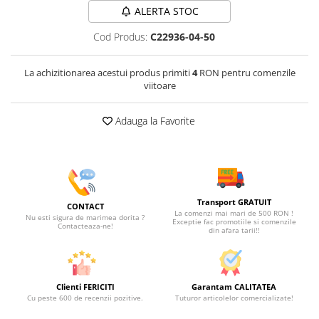
ALERTA STOC
Cod Produs:
C22936-04-50
La achizitionarea acestui produs primiti
4
RON pentru comenzile
viitoare
Adauga la Favorite
Transport GRATUIT
CONTACT
La comenzi mai mari de 500 RON !
Nu esti sigura de marimea dorita ?
Exceptie fac promotiile si comenzile
Contacteaza-ne!
din afara tarii!!
Clienti FERICITI
Garantam CALITATEA
Cu peste 600 de recenzii pozitive.
Tuturor articolelor comercializate!