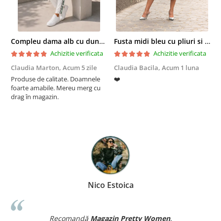
Compleu dama alb cu dungi laterale in nuante de verde si negru
Fusta midi bleu cu pliuri si buzunare
Achizitie verificata
Achizitie verificata
Claudia Marton,
Acum 5 zile
Claudia Bacila,
Acum 1 luna
Z
Produse de calitate. Doamnele
❤️
5
foarte amabile. Mereu merg cu
drag în magazin.
Nico Estoica
Recomandă
Magazin Pretty Women
.