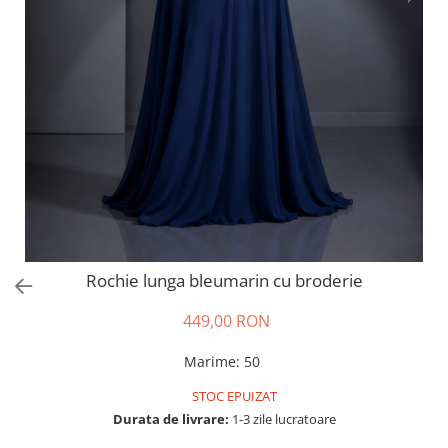
Salopete
Tricouri si topuri
Rochii de eveniment
Rochie lunga bleumarin cu broderie
449,00 RON
Marime
:
50
STOC EPUIZAT
Durata de livrare:
1-3 zile lucratoare