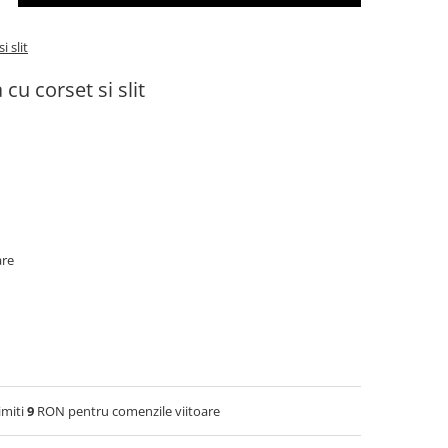
 slit
cu corset si slit
are
imiti
9
RON pentru comenzile viitoare