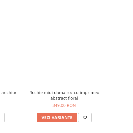
u anchior
Rochie midi dama roz cu imprimeu
Rochie mi
abstract floral
349,00 RON
VEZI VARIANTE
V