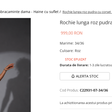
bracaminte dama - Haine cu suflet /
Rochie lunga roz pudra cu corset si
Rochie lunga roz pudra 
999,00 RON
Marime
:
34/36
Culoare
:
Roz
STOC EPUIZAT
Durata de livrare:
1-3 zile lucrato
ALERTA STOC
Cod Produs:
C22931-07-34/36
La achizitionarea acestui produs pr