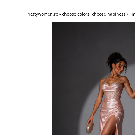
Salopete
Tricouri si topuri
Prettywomen.ro - choose colors, choose hapiness /
Im
Rochii de eveniment