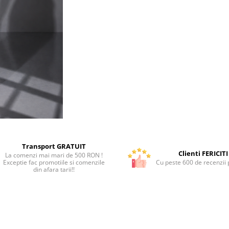
Transport GRATUIT
Clienti FERICITI
La comenzi mai mari de 500 RON !
Exceptie fac promotiile si comenzile
Cu peste 600 de recenzii p
din afara tarii!!