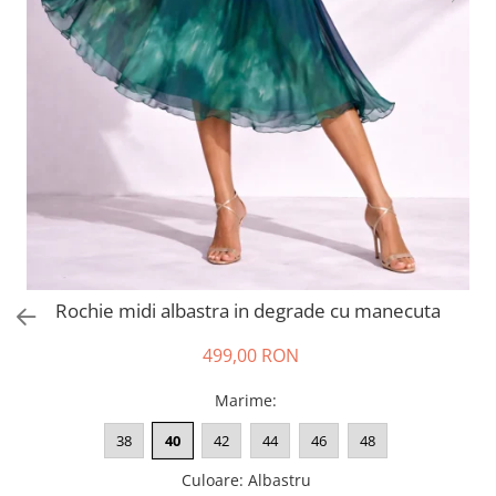
Salopete
Tricouri si topuri
Rochii de eveniment
Rochie midi albastra in degrade cu manecuta
499,00 RON
Marime
:
38
40
42
44
46
48
Culoare
:
Albastru