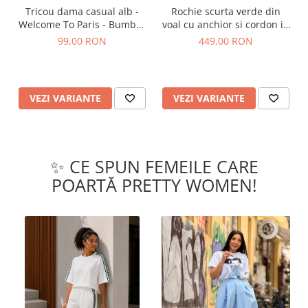
Tricou dama casual alb -
Rochie scurta verde din
Welcome To Paris - Bumbac
voal cu anchior si cordon in
Organic
talie
99,00 RON
449,00 RON
VEZI VARIANTE
VEZI VARIANTE
✨ CE SPUN FEMEILE CARE
POARTĂ PRETTY WOMEN!