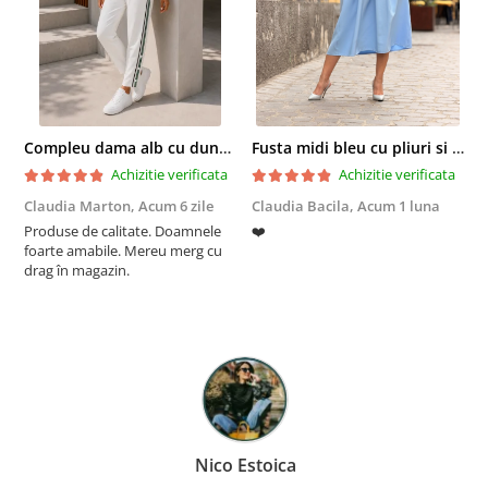
Compleu dama alb cu dungi laterale in nuante de verde si negru
Fusta midi bleu cu pliuri si buzunare
Achizitie verificata
Achizitie verificata
Claudia Marton,
Acum 6 zile
Claudia Bacila,
Acum 1 luna
Z
Produse de calitate. Doamnele
❤️
5
foarte amabile. Mereu merg cu
drag în magazin.
Nico Estoica