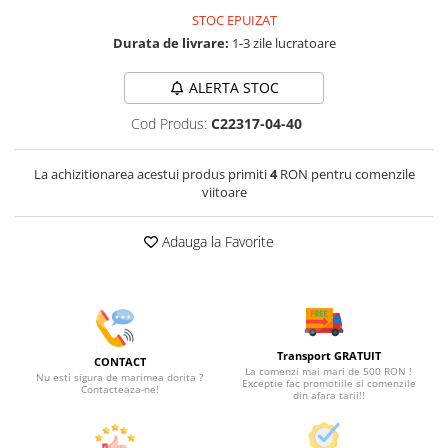
STOC EPUIZAT
Durata de livrare:
1-3 zile lucratoare
ALERTA STOC
Cod Produs:
C22317-04-40
La achizitionarea acestui produs primiti
4
RON pentru comenzile
viitoare
Adauga la Favorite
Transport GRATUIT
CONTACT
La comenzi mai mari de 500 RON !
Nu esti sigura de marimea dorita ?
Exceptie fac promotiile si comenzile
Contacteaza-ne!
din afara tarii!!