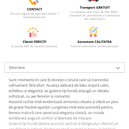
Transport GRATUIT
CONTACT
La comenzi mai mari de 500 RON !
Nu esti sigura de marimea dorita ?
Exceptie fac promotiile si comenzile
Contacteaza-ne!
din afara tarii!!
Clienti FERICITI
Garantam CALITATEA
Cu peste 600 de recenzii pozitive.
Tuturor articolelor comercializate!
Descriere
Sunt momente în care îți dorești o ținută care să transmită
rafinament fără efort. Nuanța delicată de bleu inspiră calm,
echilibru și eleganță, iar gulerul tip fundă adaugă un detaliu
sofisticat, cu aer feminin și romantic.
Această rochie midi evidențiază armonios silueta și oferă un plus
de grație fiecărei apariții. Lungimea midi este potrivită pentru
femeia matură care apreciază eleganța clasică, iar croiala
echilibrată asigură confort și libertate de mișcare.
Gulerul tip fundă devine punctul central al designului, oferind un