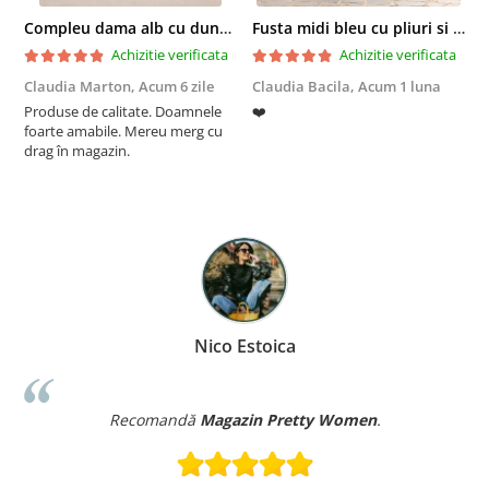
Compleu dama alb cu dungi laterale in nuante de verde si negru
Fusta midi bleu cu pliuri si buzunare
Achizitie verificata
Achizitie verificata
Claudia Marton,
Acum 6 zile
Claudia Bacila,
Acum 1 luna
Z
Produse de calitate. Doamnele
❤️
5
foarte amabile. Mereu merg cu
drag în magazin.
Nico Estoica
Recomandă
Magazin Pretty Women
.