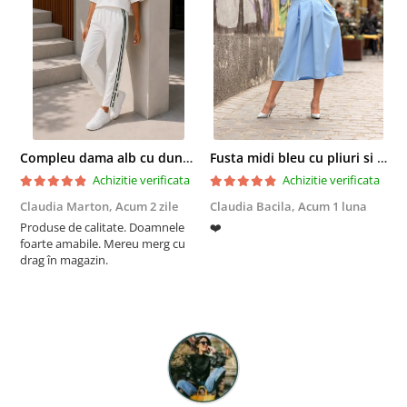
Compleu dama alb cu dungi laterale in nuante de verde si negru
Fusta midi bleu cu pliuri si buzunare
Achizitie verificata
Achizitie verificata
Claudia Marton,
Acum 2 zile
Claudia Bacila,
Acum 1 luna
Z
Produse de calitate. Doamnele
❤️
5
foarte amabile. Mereu merg cu
drag în magazin.