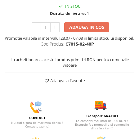
IN STOC
Durata de livrare:
1
ADAUGA IN COS
Promotie valabila in intervalul 28.07 - 07.08 in limita stocului disponibil.
Cod Produs:
C7015-02-40P
La achizitionarea acestui produs primiti
1
RON pentru comenzile
viitoare
Adauga la Favorite
Transport GRATUIT
CONTACT
La comenzi mai mari de 500 RON !
Nu esti sigura de marimea dorita ?
Exceptie fac promotiile si comenzile
Contacteaza-ne!
din afara tarii!!