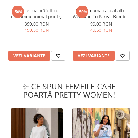
Rochie roz prăfuit cu
Tricou dama casual alb -
-50%
-50%
imprimeu animal print și
Welcome To Paris - Bumbac
curea
Organic
399,00 RON
99,00 RON
199,50 RON
49,50 RON
VEZI VARIANTE
VEZI VARIANTE
✨ CE SPUN FEMEILE CARE
POARTĂ PRETTY WOMEN!