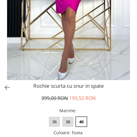
Salopete
Tricouri si topuri
Rochii de eveniment
Rochie scurta cu snur in spate
399,00 RON
199,50 RON
Marime
:
36
38
40
Culoare
:
Fuxia