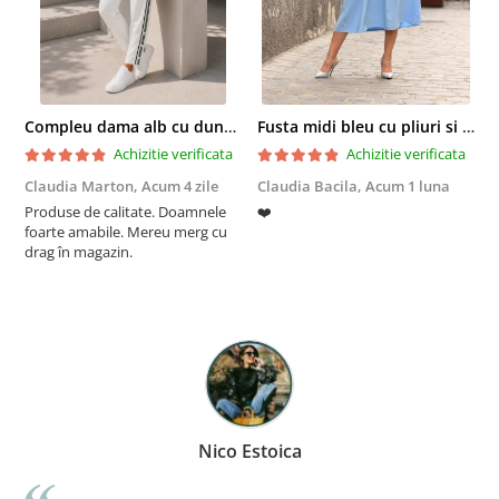
Compleu dama alb cu dungi laterale in nuante de verde si negru
Fusta midi bleu cu pliuri si buzunare
Achizitie verificata
Achizitie verificata
Claudia Marton,
Acum 4 zile
Claudia Bacila,
Acum 1 luna
Z
Produse de calitate. Doamnele
❤️
5
foarte amabile. Mereu merg cu
drag în magazin.
Nico Estoica