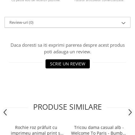
Cu peste 600 de recenzii pozitive.
Tuturor articolelor comercializate!
Review-uri
(0)
Daca doresti sa iti exprimi parerea despre acest produs
poti adauga un review.
SCRIE UN REVIEW
PRODUSE SIMILARE
Rochie roz prăfuit cu
Tricou dama casual alb -
imprimeu animal print și
Welcome To Paris - Bumbac