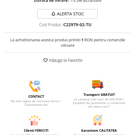
Durata de livrare:
1-3 zile lucratoare
ALERTA STOC
Cod Produs:
C22979-02-TU
La achizitionarea acestui produs primiti
1
RON pentru comenzile
viitoare
Adauga la Favorite
Transport GRATUIT
CONTACT
La comenzi mai mari de 500 RON !
Nu esti sigura de marimea dorita ?
Exceptie fac promotiile si comenzile
Contacteaza-ne!
din afara tarii!!
Clienti FERICITI
Garantam CALITATEA