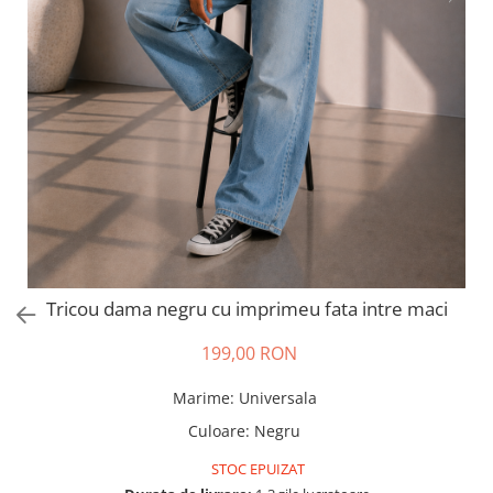
Salopete
Tricouri si topuri
Rochii de eveniment
Tricou dama negru cu imprimeu fata intre maci
199,00 RON
Marime
:
Universala
Culoare
:
Negru
STOC EPUIZAT