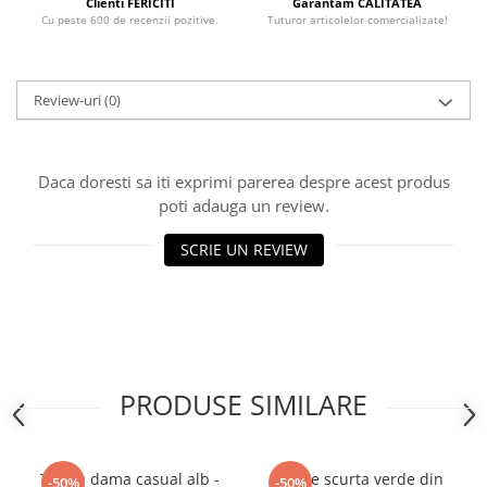
Clienti FERICITI
Garantam CALITATEA
Cu peste 600 de recenzii pozitive.
Tuturor articolelor comercializate!
Review-uri
(0)
Daca doresti sa iti exprimi parerea despre acest produs
poti adauga un review.
SCRIE UN REVIEW
PRODUSE SIMILARE
Tricou dama casual alb -
Rochie scurta verde din
-50%
-50%