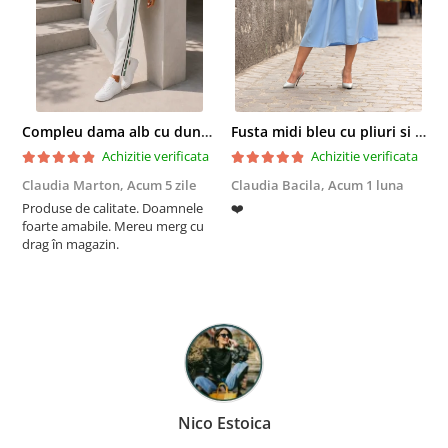
Compleu dama alb cu dungi laterale in nuante de verde si negru
Fusta midi bleu cu pliuri si buzunare
Achizitie verificata
Achizitie verificata
Claudia Marton,
Acum 5 zile
Claudia Bacila,
Acum 1 luna
Z
Produse de calitate. Doamnele
❤️
5
foarte amabile. Mereu merg cu
drag în magazin.
Nico Estoica