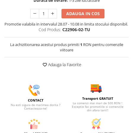
Durata de livrare:
1-3 zile lucratoare
ADAUGA IN COS
Promotie valabila in intervalul 28.07 - 10.08 in limita stocului disponibil.
Cod Produs:
C22906-02-TU
La achizitionarea acestui produs primiti
1
RON pentru comenzile
viitoare
Adauga la Favorite
Transport GRATUIT
CONTACT
La comenzi mai mari de 500 RON !
Nu esti sigura de marimea dorita ?
Exceptie fac promotiile si comenzile
Contacteaza-ne!
din afara tarii!!