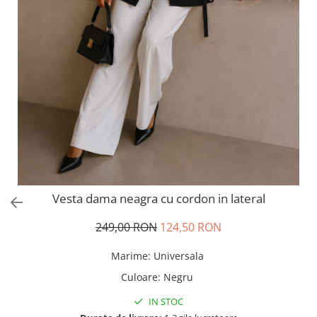
Salopete
Tricouri si topuri
Rochii de eveniment
Vesta dama neagra cu cordon in lateral
249,00 RON
124,50 RON
Marime
:
Universala
Culoare
:
Negru
IN STOC