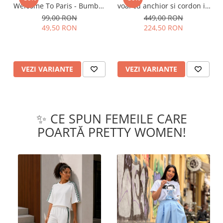
Welcome To Paris - Bumbac
voal cu anchior si cordon in
Organic
talie
99,00 RON
449,00 RON
49,50 RON
224,50 RON
VEZI VARIANTE
VEZI VARIANTE
✨ CE SPUN FEMEILE CARE
POARTĂ PRETTY WOMEN!