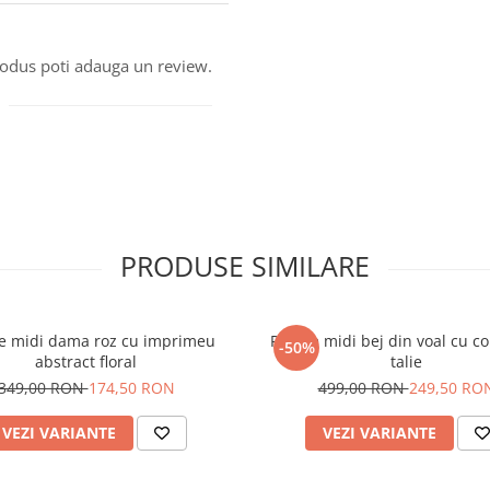
produs poti adauga un review.
PRODUSE SIMILARE
e midi dama roz cu imprimeu
Rochie midi bej din voal cu c
-50%
abstract floral
talie
349,00 RON
174,50 RON
499,00 RON
249,50 RO
VEZI VARIANTE
VEZI VARIANTE