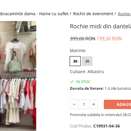
bracaminte dama - Haine cu suflet /
Rochii de eveniment /
Rochie 
Rochie midi din dantel
399,00 RON
199,50 RON
Marime
:
36
38
Culoare
:
Albastru
IN STOC
Durata de livrare:
1-3 zile lucrato
ADAUG
Promotie valabila in intervalul 28.07 
Cod Produs:
C19931-04-36