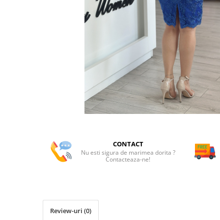
CONTACT
Nu esti sigura de marimea dorita ?
Contacteaza-ne!
Review-uri
(0)