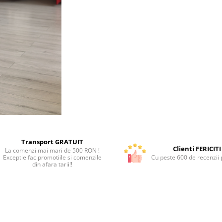
Transport GRATUIT
Clienti FERICITI
La comenzi mai mari de 500 RON !
Exceptie fac promotiile si comenzile
Cu peste 600 de recenzii p
din afara tarii!!