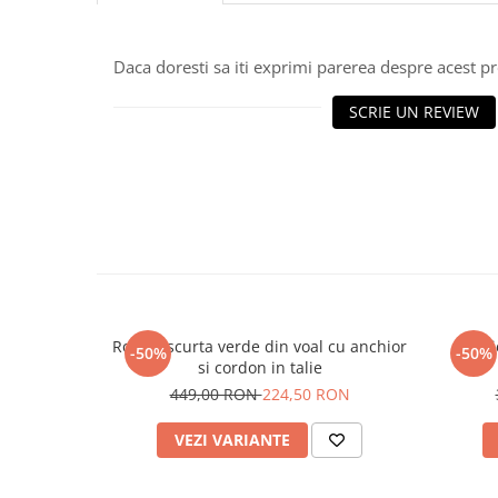
Daca doresti sa iti exprimi parerea despre acest 
SCRIE UN REVIEW
Rochie scurta verde din voal cu anchior
Rochi
-50%
-50%
si cordon in talie
449,00 RON
224,50 RON
VEZI VARIANTE