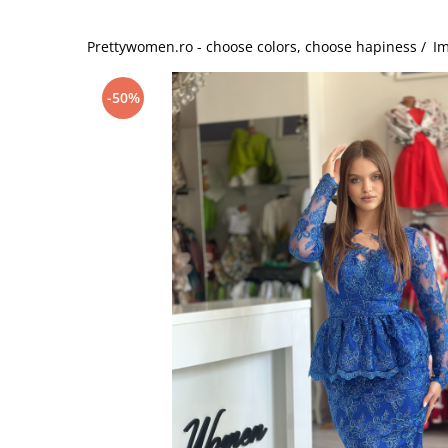
Salopete
Tricouri si topuri
Prettywomen.ro - choose colors, choose hapiness /
Im
Rochii de eveniment
-50%