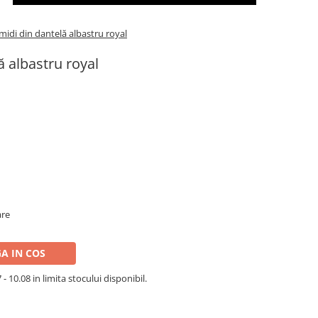
midi din dantelă albastru royal
ă albastru royal
are
A IN COS
- 10.08 in limita stocului disponibil.