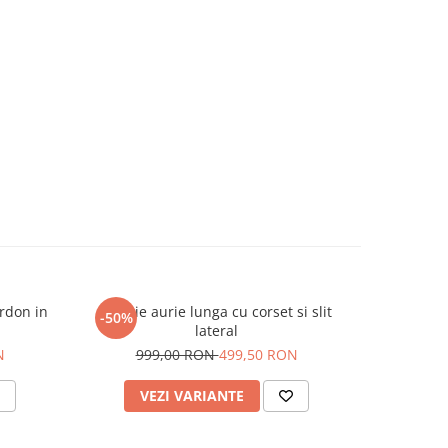
ordon in
Rochie aurie lunga cu corset si slit
Rochie pli
-50%
-50%
lateral
39
N
999,00 RON
499,50 RON
VEZI VARIANTE
AD