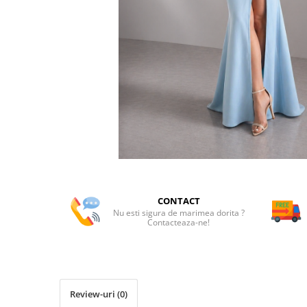
CONTACT
Nu esti sigura de marimea dorita ?
Contacteaza-ne!
Review-uri
(0)