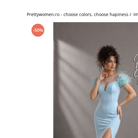
Salopete
Tricouri si topuri
Prettywomen.ro - choose colors, choose hapiness /
Im
Rochii de eveniment
-50%