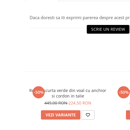
Daca doresti sa iti exprimi parerea despre acest 
SCRIE UN REVIEW
Rochie scurta verde din voal cu anchior
Rochi
-50%
-50%
si cordon in talie
449,00 RON
224,50 RON
VEZI VARIANTE