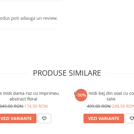
produs poti adauga un review.
PRODUSE SIMILARE
e midi dama roz cu imprimeu
Rochie midi bej din voal cu c
-50%
abstract floral
talie
349,00 RON
174,50 RON
499,00 RON
249,50 RO
VEZI VARIANTE
VEZI VARIANTE