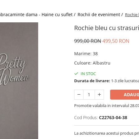
bracaminte dama - Haine cu suflet /
Rochii de eveniment /
Rochie 
Rochie bleu cu strasur
999,00 RON
499,50 RON
Marime
:
38
Culoare
:
Albastru
IN STOC
Durata de livrare:
1-3 zile lucrato
ADAUG
Promotie valabila in intervalul 28.07 
Cod Produs:
C22763-04-38
La achizitionarea acestui produs pr