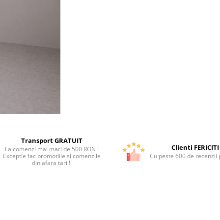
Transport GRATUIT
Clienti FERICITI
La comenzi mai mari de 500 RON !
Exceptie fac promotiile si comenzile
Cu peste 600 de recenzii p
din afara tarii!!