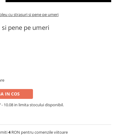
bleu cu strasuri si pene pe umeri
i si pene pe umeri
are
A IN COS
- 10.08 in limita stocului disponibil.
imiti
4
RON pentru comenzile viitoare