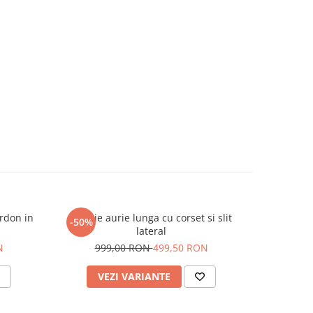
ordon in
Rochie aurie lunga cu corset si slit
Rochie pli
-50%
-50%
lateral
39
N
999,00 RON
499,50 RON
VEZI VARIANTE
AD