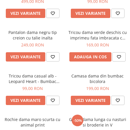
499,00 RON
99,00 RON
VEZI VARIANTE
VEZI VARIANTE
Pantalon dama negru tip
Tricou dama verde deschis cu
creion cu talie inalta
imprimeu fata imbracata cu
alb si inghetata in mana
249,00 RON
169,00 RON
VEZI VARIANTE
ADAUGA IN COS
Tricou dama casual alb -
Camasa dama din bumbac
Leopard Heart - Bumbac
bicolora
Organic
99,00 RON
199,00 RON
VEZI VARIANTE
VEZI VARIANTE
Rochie dama maro scurta cu
Geaca dama lunga cu nasturi
-50%
animal print
si broderie in V