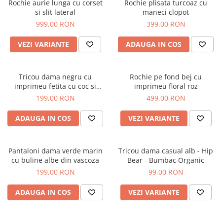
Rochie aurie lunga cu corset
Rochie plisata turcoaz cu
si slit lateral
maneci clopot
999,00 RON
399,00 RON
VEZI VARIANTE
ADAUGA IN COS
Tricou dama negru cu
Rochie pe fond bej cu
imprimeu fetita cu coc si
imprimeu floral roz
ochelari albastrii
199,00 RON
499,00 RON
ADAUGA IN COS
VEZI VARIANTE
Pantaloni dama verde marin
Tricou dama casual alb - Hip
cu buline albe din vascoza
Bear - Bumbac Organic
199,00 RON
99,00 RON
ADAUGA IN COS
VEZI VARIANTE