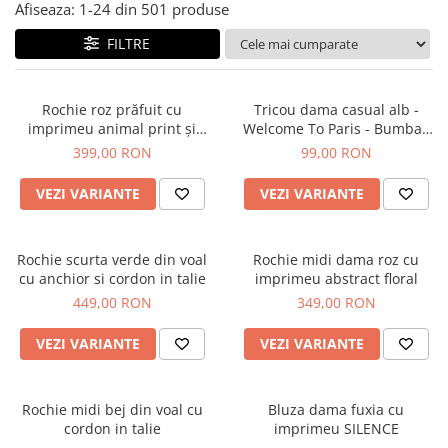
Salopete
Afiseaza:
1-
24
din
501
produse
Tricouri si topuri
FILTRE
Rochii de eveniment
Rochie roz prăfuit cu
Tricou dama casual alb -
imprimeu animal print și
Welcome To Paris - Bumbac
curea
Organic
399,00 RON
99,00 RON
VEZI VARIANTE
VEZI VARIANTE
Rochie scurta verde din voal
Rochie midi dama roz cu
cu anchior si cordon in talie
imprimeu abstract floral
449,00 RON
349,00 RON
VEZI VARIANTE
VEZI VARIANTE
Rochie midi bej din voal cu
Bluza dama fuxia cu
cordon in talie
imprimeu SILENCE