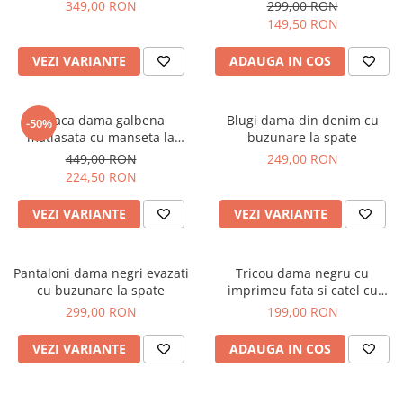
349,00 RON
299,00 RON
149,50 RON
VEZI VARIANTE
ADAUGA IN COS
Geaca dama galbena
Blugi dama din denim cu
-50%
matlasata cu manseta la
buzunare la spate
maneca si elastic in talie
449,00 RON
249,00 RON
224,50 RON
VEZI VARIANTE
VEZI VARIANTE
Pantaloni dama negri evazati
Tricou dama negru cu
cu buzunare la spate
imprimeu fata si catel cu
ochelari
299,00 RON
199,00 RON
VEZI VARIANTE
ADAUGA IN COS