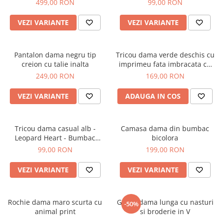
499,00 RON
99,00 RON
VEZI VARIANTE
VEZI VARIANTE
Pantalon dama negru tip
Tricou dama verde deschis cu
creion cu talie inalta
imprimeu fata imbracata cu
alb si inghetata in mana
249,00 RON
169,00 RON
VEZI VARIANTE
ADAUGA IN COS
Tricou dama casual alb -
Camasa dama din bumbac
Leopard Heart - Bumbac
bicolora
Organic
99,00 RON
199,00 RON
VEZI VARIANTE
VEZI VARIANTE
Rochie dama maro scurta cu
Geaca dama lunga cu nasturi
-50%
animal print
si broderie in V