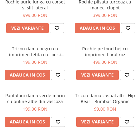
Rochie aurie lunga cu corset
Rochie plisata turcoaz cu
si slit lateral
maneci clopot
999,00 RON
399,00 RON
VEZI VARIANTE
ADAUGA IN COS
Tricou dama negru cu
Rochie pe fond bej cu
imprimeu fetita cu coc si
imprimeu floral roz
ochelari albastrii
199,00 RON
499,00 RON
ADAUGA IN COS
VEZI VARIANTE
Pantaloni dama verde marin
Tricou dama casual alb - Hip
cu buline albe din vascoza
Bear - Bumbac Organic
199,00 RON
99,00 RON
ADAUGA IN COS
VEZI VARIANTE