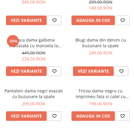
349,00 RON
299,00 RON
149,50 RON
VEZI VARIANTE
ADAUGA IN COS
Geaca dama galbena
Blugi dama din denim cu
-50%
matlasata cu manseta la
buzunare la spate
maneca si elastic in talie
449,00 RON
249,00 RON
224,50 RON
VEZI VARIANTE
VEZI VARIANTE
Pantaloni dama negri evazati
Tricou dama negru cu
cu buzunare la spate
imprimeu fata si catel cu
ochelari
299,00 RON
199,00 RON
VEZI VARIANTE
ADAUGA IN COS