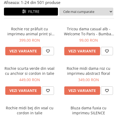
Salopete
Afiseaza:
1-
24
din
501
produse
Tricouri si topuri
FILTRE
Rochii de eveniment
Rochie roz prăfuit cu
Tricou dama casual alb -
imprimeu animal print și
Welcome To Paris - Bumbac
curea
Organic
399,00 RON
99,00 RON
VEZI VARIANTE
VEZI VARIANTE
Rochie scurta verde din voal
Rochie midi dama roz cu
cu anchior si cordon in talie
imprimeu abstract floral
449,00 RON
349,00 RON
VEZI VARIANTE
VEZI VARIANTE
Rochie midi bej din voal cu
Bluza dama fuxia cu
cordon in talie
imprimeu SILENCE