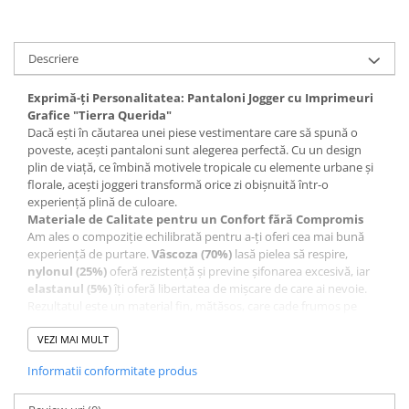
Descriere
Exprimă-ți Personalitatea: Pantaloni Jogger cu Imprimeuri
Grafice "Tierra Querida"
Dacă ești în căutarea unei piese vestimentare care să spună o
poveste, acești pantaloni sunt alegerea perfectă. Cu un design
plin de viață, ce îmbină motivele tropicale cu elemente urbane și
florale, acești joggeri transformă orice zi obișnuită într-o
experiență plină de culoare.
Materiale de Calitate pentru un Confort fără Compromis
Am ales o compoziție echilibrată pentru a-ți oferi cea mai bună
experiență de purtare.
Vâscoza (70%)
lasă pielea să respire,
nylonul (25%)
oferă rezistență și previne șifonarea excesivă, iar
elastanul (5%)
îți oferă libertatea de mișcare de care ai nevoie.
Rezultatul este un material fin, mătăsos, care cade frumos pe
picior.
Sugestie de stil:
VEZI MAI MULT
Poartă-i cu un tricou roz pudră sau alb (precum
modelul din imagine) și sneakers albi pentru un look fresh de zi.
Informatii conformitate produs
Adaugă o geantă din paie și ești gata pentru o plimbare sau o
vacanță de neuitat!