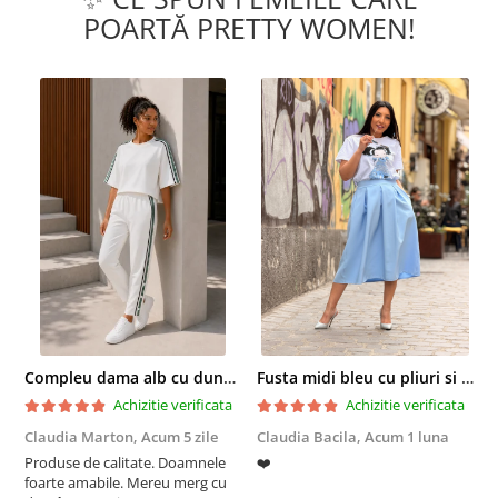
POARTĂ PRETTY WOMEN!
Compleu dama alb cu dungi laterale in nuante de verde si negru
Fusta midi bleu cu pliuri si buzunare
Achizitie verificata
Achizitie verificata
Claudia Marton,
Acum 5 zile
Claudia Bacila,
Acum 1 luna
Z
Produse de calitate. Doamnele
❤️
5
foarte amabile. Mereu merg cu