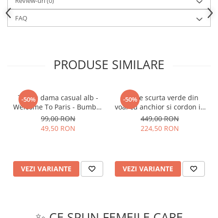
Review-uri
(0)
FAQ
PRODUSE SIMILARE
Tricou dama casual alb -
Rochie scurta verde din
-50%
-50%
Welcome To Paris - Bumbac
voal cu anchior si cordon in
Organic
talie
99,00 RON
449,00 RON
49,50 RON
224,50 RON
VEZI VARIANTE
VEZI VARIANTE
✨ CE SPUN FEMEILE CARE