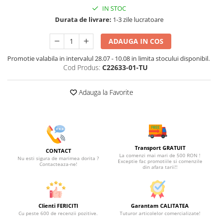
IN STOC
Durata de livrare:
1-3 zile lucratoare
ADAUGA IN COS
Promotie valabila in intervalul 28.07 - 10.08 in limita stocului disponibil.
Cod Produs:
C22633-01-TU
Adauga la Favorite
Transport GRATUIT
CONTACT
La comenzi mai mari de 500 RON !
Nu esti sigura de marimea dorita ?
Exceptie fac promotiile si comenzile
Contacteaza-ne!
din afara tarii!!
Clienti FERICITI
Garantam CALITATEA
Cu peste 600 de recenzii pozitive.
Tuturor articolelor comercializate!