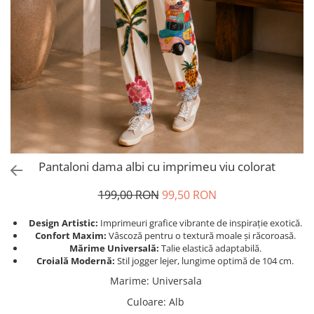
Salopete
Tricouri si topuri
Rochii de eveniment
Pantaloni dama albi cu imprimeu viu colorat
199,00 RON
99,50 RON
Design Artistic:
Imprimeuri grafice vibrante de inspirație exotică.
Confort Maxim:
Vâscoză pentru o textură moale și răcoroasă.
Mărime Universală:
Talie elastică adaptabilă.
Croială Modernă:
Stil jogger lejer, lungime optimă de 104 cm.
Marime
:
Universala
Culoare
:
Alb