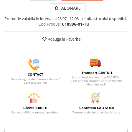
ABONARE
Promotie valabila in intervalul 28.07 - 12.08 in limita stocului disponibil.
Cod Produs:
C18996-01-TU
Adauga la Favorite
Transport GRATUIT
CONTACT
La comenzi mai mari de 500 RON !
Nu esti sigura de marimea dorita ?
Exceptie fac promotiile si comenzile
Contacteaza-ne!
din afara tarii!!
Clienti FERICITI
Garantam CALITATEA
Cu peste 600 de recenzii pozitive.
Tuturor articolelor comercializate!