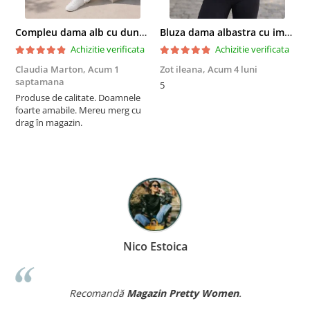
Compleu dama alb cu dungi laterale in nuante de verde si negru
Bluza dama albastra cu imprimeu trandafiri si snur la gat
Achizitie verificata
Achizitie verificata
Claudia Marton,
Acum 1
Zot ileana,
Acum 4 luni
I
saptamana
5
R
Produse de calitate. Doamnele
p
foarte amabile. Mereu merg cu
a
drag în magazin.
m
r
a
î
F
p
Nico Estoica
Recomandă
Magazin Pretty Women
.