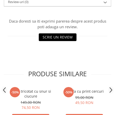
Review-uri
(0)
Daca doresti sa iti exprimi parerea despre acest produs
poti adauga un review.
SCRIE UN REVIEW
PRODUSE SIMILARE
Guler tricotat cu snur si
Esarfa cu print cercuri
-50%
-50%
ciucure
99,00 RON
149,00 RON
49,50 RON
74,50 RON