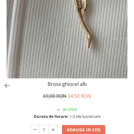
Salopete
Tricouri si topuri
Rochii de eveniment
Brosa ghiocel alb
69,00 RON
34,50 RON
IN STOC
Durata de livrare:
1-3 zile lucratoare
ADAUGA IN COS