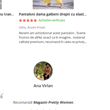
Bluza dama albastra cu imprimeu trandafiri si snur la gat
Pantaloni dama galbeni drepti cu elastic si snur in talie
Achizitie verificata
Iulia,
Acum 4 luni
Mariana Sta
Recent am achiziționat acest pantalon , foarte
Foarte frumoa
frumos de altfel, exact ca în imagine , material
aseaza foart
calitate premium, recomand în ceea ce privește
acest produs . Atenți la detalii la împachetarea
coletului . Felicitări! Voi reveni cu comenzi pe
ac...
Ana Virlan
Recomandă
Magazin Pretty Women
.