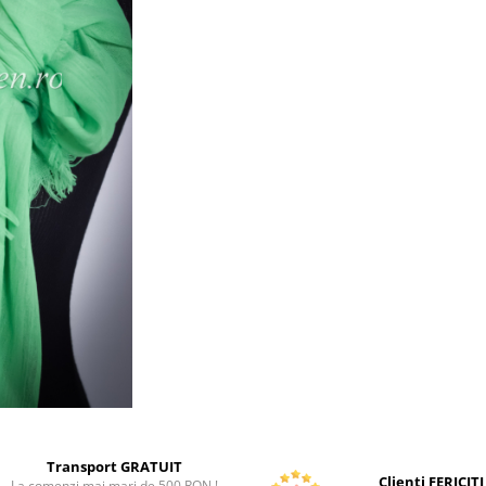
Transport GRATUIT
Clienti FERICITI
La comenzi mai mari de 500 RON !