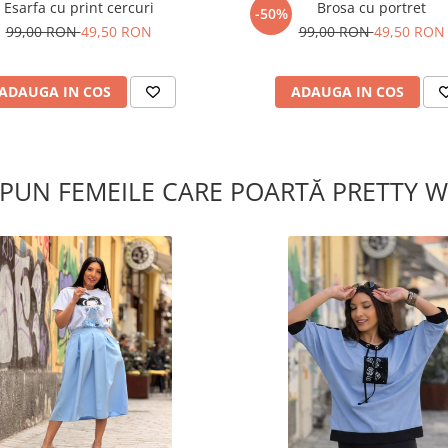
Esarfa cu print cercuri
Brosa cu portret
-50%
99,00 RON
49,50 RON
99,00 RON
49,50 RON
ADAUGA IN COS
ADAUGA IN COS
SPUN FEMEILE CARE POARTĂ PRETTY 