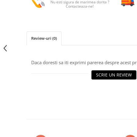
Nu esti sigura de marimea dorita ?
Contacteaza-ne!
Review-uri
(0)
Daca doresti sa iti exprimi parerea despre acest 
SCRIE UN REVIEW