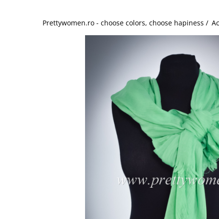
Salopete
Tricouri si topuri
Prettywomen.ro - choose colors, choose hapiness /
Ac
Rochii de eveniment