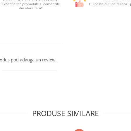
Exceptie fac promotiile si comenzile
Cu peste 600 de recenzii p
din afara tarii!!
produs poti adauga un review.
PRODUSE SIMILARE