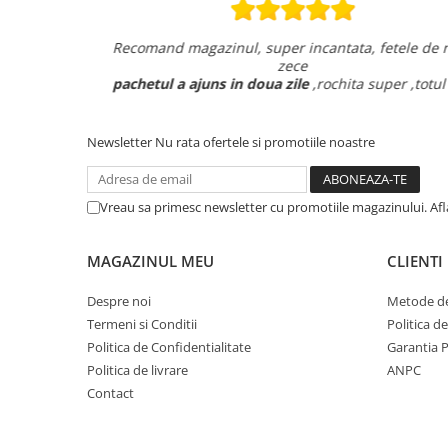
m vorbit la
Recomand magazinul, super incantata, fetele de no
zece
ecierea!
pachetul a ajuns in doua zile
,rochita super ,totul o
Newsletter
Nu rata ofertele si promotiile noastre
Vreau sa primesc newsletter cu promotiile magazinului. Af
MAGAZINUL MEU
CLIENTI
Despre noi
Metode de
Termeni si Conditii
Politica d
Politica de Confidentialitate
Garantia 
Politica de livrare
ANPC
Contact