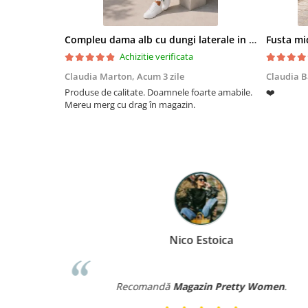
Compleu dama alb cu dungi laterale in nuante de verde si negru
Fusta mid
Achizitie verificata
Claudia Marton,
Acum 3 zile
Claudia B
Produse de calitate. Doamnele foarte amabile.
❤️
Mereu merg cu drag în magazin.
Nico Estoica
Recomandă
Magazin Pretty Women
.