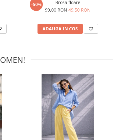
Brosa floare
-50%
-50%
99,00 RON
49,50 RON
1
ADAUGA IN COS
AD
WOMEN!