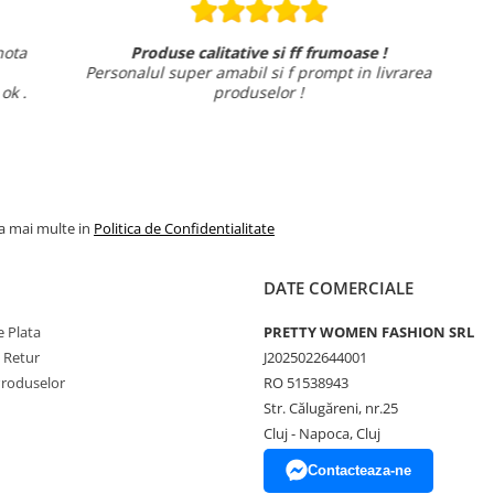
ta
Produse calitative si ff frumoase !
Personalul super amabil si f prompt in livrarea
i
k .
produselor !
la mai multe in
Politica de Confidentialitate
DATE COMERCIALE
 Plata
PRETTY WOMEN FASHION SRL
e Retur
J2025022644001
Produselor
RO 51538943
Str. Călugăreni, nr.25
Cluj - Napoca, Cluj
Contacteaza-ne