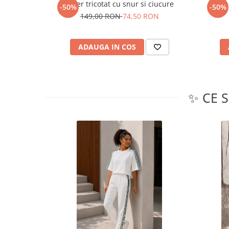
Guler tricotat cu snur si ciucure
-50%
-50%
149,00 RON
74,50 RON
ADAUGA IN COS
✨ CE 