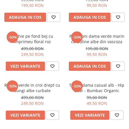
199,50 RON
99,50 RON
ADAUGA IN COS
ADAUGA IN COS
Rochie pe fond bej cu
Pantaloni dama verde marin
-50%
-50%
imprimeu floral roz
cu buline albe din vascoza
499,00 RON
199,00 RON
249,50 RON
99,50 RON
VEZI VARIANTE
ADAUGA IN COS
Rochie verde in croi drept cu
Tricou dama casual alb - Hip
-50%
-50%
dungi albe curbate
Bear - Bumbac Organic
499,00 RON
99,00 RON
249,50 RON
49,50 RON
VEZI VARIANTE
VEZI VARIANTE