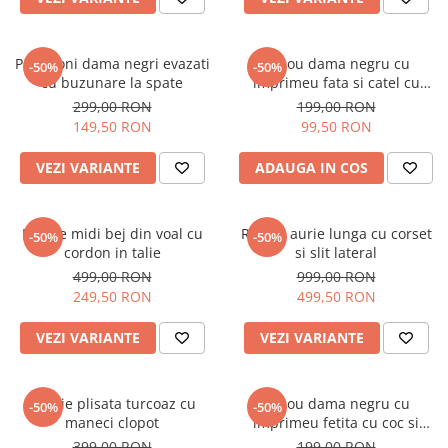
Pantaloni dama negri evazati
Tricou dama negru cu
-50%
-50%
cu buzunare la spate
imprimeu fata si catel cu
ochelari
299,00 RON
199,00 RON
149,50 RON
99,50 RON
VEZI VARIANTE
ADAUGA IN COS
Rochie midi bej din voal cu
Rochie aurie lunga cu corset
-50%
-50%
cordon in talie
si slit lateral
499,00 RON
999,00 RON
249,50 RON
499,50 RON
VEZI VARIANTE
VEZI VARIANTE
Rochie plisata turcoaz cu
Tricou dama negru cu
-50%
-50%
maneci clopot
imprimeu fetita cu coc si
ochelari albastrii
399,00 RON
199,00 RON