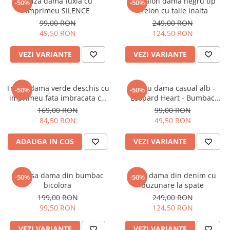
Bluza dama fuxia cu
Pantalon dama negru tip
-50%
-50%
imprimeu SILENCE
creion cu talie inalta
99,00 RON
249,00 RON
49,50 RON
124,50 RON
VEZI VARIANTE
VEZI VARIANTE
Tricou dama verde deschis cu
Tricou dama casual alb -
-50%
-50%
imprimeu fata imbracata cu
Leopard Heart - Bumbac
alb si inghetata in mana
Organic
169,00 RON
99,00 RON
84,50 RON
49,50 RON
ADAUGA IN COS
VEZI VARIANTE
Camasa dama din bumbac
Blugi dama din denim cu
-50%
-50%
bicolora
buzunare la spate
199,00 RON
249,00 RON
99,50 RON
124,50 RON
VEZI VARIANTE
VEZI VARIANTE