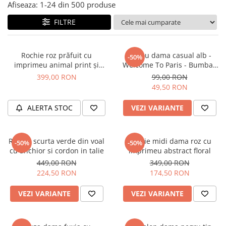
Salopete
Afiseaza:
1-
24
din
500
produse
Tricouri si topuri
FILTRE
Rochii de eveniment
Rochie roz prăfuit cu
Tricou dama casual alb -
-50%
imprimeu animal print și
Welcome To Paris - Bumbac
curea
Organic
399,00 RON
99,00 RON
49,50 RON
ALERTA STOC
VEZI VARIANTE
Rochie scurta verde din voal
Rochie midi dama roz cu
-50%
-50%
cu anchior si cordon in talie
imprimeu abstract floral
449,00 RON
349,00 RON
224,50 RON
174,50 RON
VEZI VARIANTE
VEZI VARIANTE