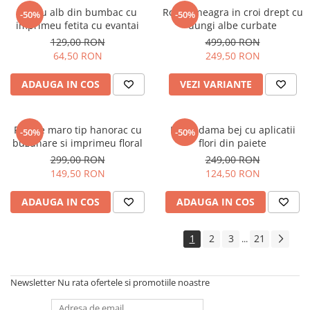
Tricou alb din bumbac cu
Rochie neagra in croi drept cu
-50%
-50%
imprimeu fetita cu evantai
dungi albe curbate
129,00 RON
499,00 RON
64,50 RON
249,50 RON
ADAUGA IN COS
VEZI VARIANTE
Rochie maro tip hanorac cu
Bluza dama bej cu aplicatii
-50%
-50%
buzunare si imprimeu floral
flori din paiete
299,00 RON
249,00 RON
149,50 RON
124,50 RON
ADAUGA IN COS
ADAUGA IN COS
1
2
3
21
...
Newsletter
Nu rata ofertele si promotiile noastre