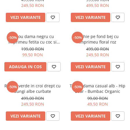
249,50 RON
499,50 RON
VEZI VARIANTE
VEZI VARIANTE
Tricou dama negru cu
Rochie pe fond bej cu
-50%
-50%
imprimeu fetita cu coc si
imprimeu floral roz
ochelari albastrii
199,00 RON
499,00 RON
99,50 RON
249,50 RON
ADAUGA IN COS
VEZI VARIANTE
Rochie verde in croi drept cu
Tricou dama casual alb - Hip
-50%
-50%
dungi albe curbate
Bear - Bumbac Organic
499,00 RON
99,00 RON
249,50 RON
49,50 RON
VEZI VARIANTE
VEZI VARIANTE