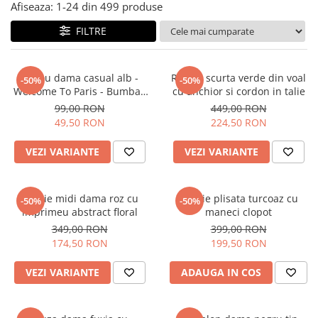
Salopete
Afiseaza:
1-
24
din
499
produse
Tricouri si topuri
FILTRE
Rochii de eveniment
Tricou dama casual alb -
Rochie scurta verde din voal
-50%
-50%
Welcome To Paris - Bumbac
cu anchior si cordon in talie
Organic
99,00 RON
449,00 RON
49,50 RON
224,50 RON
VEZI VARIANTE
VEZI VARIANTE
Rochie midi dama roz cu
Rochie plisata turcoaz cu
-50%
-50%
imprimeu abstract floral
maneci clopot
349,00 RON
399,00 RON
174,50 RON
199,50 RON
VEZI VARIANTE
ADAUGA IN COS