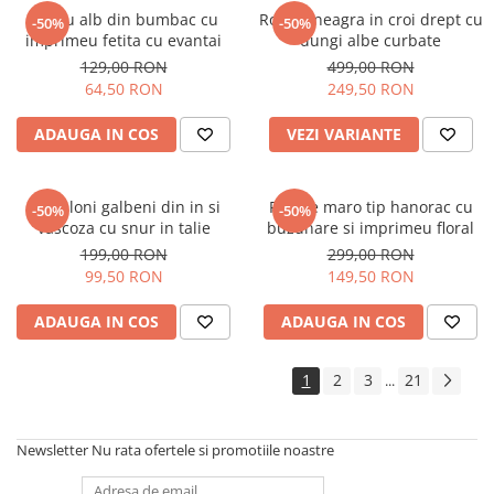
Tricou alb din bumbac cu
Rochie neagra in croi drept cu
-50%
-50%
imprimeu fetita cu evantai
dungi albe curbate
129,00 RON
499,00 RON
64,50 RON
249,50 RON
ADAUGA IN COS
VEZI VARIANTE
Pantaloni galbeni din in si
Rochie maro tip hanorac cu
-50%
-50%
vascoza cu snur in talie
buzunare si imprimeu floral
199,00 RON
299,00 RON
99,50 RON
149,50 RON
ADAUGA IN COS
ADAUGA IN COS
1
2
3
21
...
Newsletter
Nu rata ofertele si promotiile noastre