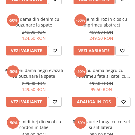
Blugi dama din denim cu
Rochie midi roz in clos cu
-50%
-50%
buzunare la spate
imprimeu abstract
249,00 RON
499,00 RON
124,50 RON
249,50 RON
VEZI VARIANTE
VEZI VARIANTE
Pantaloni dama negri evazati
Tricou dama negru cu
-50%
-50%
cu buzunare la spate
imprimeu fata si catel cu
ochelari
299,00 RON
199,00 RON
149,50 RON
99,50 RON
VEZI VARIANTE
ADAUGA IN COS
Rochie midi bej din voal cu
Rochie aurie lunga cu corset
-50%
-50%
cordon in talie
si slit lateral
499,00 RON
999,00 RON