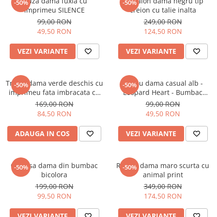
Bluza dama fuxia cu
Pantalon dama negru tip
-50%
-50%
imprimeu SILENCE
creion cu talie inalta
99,00 RON
249,00 RON
49,50 RON
124,50 RON
VEZI VARIANTE
VEZI VARIANTE
Tricou dama verde deschis cu
Tricou dama casual alb -
-50%
-50%
imprimeu fata imbracata cu
Leopard Heart - Bumbac
alb si inghetata in mana
Organic
169,00 RON
99,00 RON
84,50 RON
49,50 RON
ADAUGA IN COS
VEZI VARIANTE
Camasa dama din bumbac
Rochie dama maro scurta cu
-50%
-50%
bicolora
animal print
199,00 RON
349,00 RON
99,50 RON
174,50 RON
VEZI VARIANTE
VEZI VARIANTE