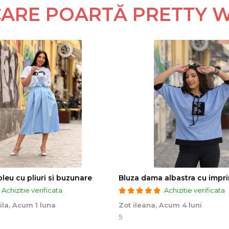
 CARE POARTĂ PRETTY 
bleu cu pliuri si buzunare
Achizitie verificata
Achizitie verificata
ila,
Acum 1 luna
Zot ileana,
Acum 4 luni
5