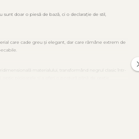
 sunt doar o piesă de bază, ci o declarație de stil,
rial care cade greu și elegant, dar care rămâne extrem de
pecabile.
ridimensională materialului, transformând negrul clasic într-
i optic picioarele și a oferi o postură plină de grație.