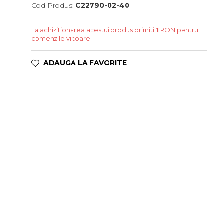
Cod Produs:
C22790-02-40
La achizitionarea acestui produs primiti
1
RON pentru
comenzile viitoare
ADAUGA LA FAVORITE