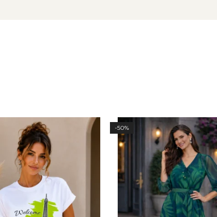
sultați tabelul de mărimi specific acestui produs.
-50%