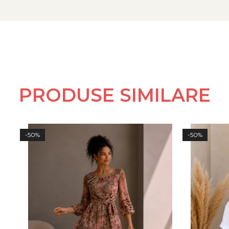
Notă:
Pentru o alegere corectă a măsurii, vă invităm să con
PRODUSE SIMILARE
-50%
-50%