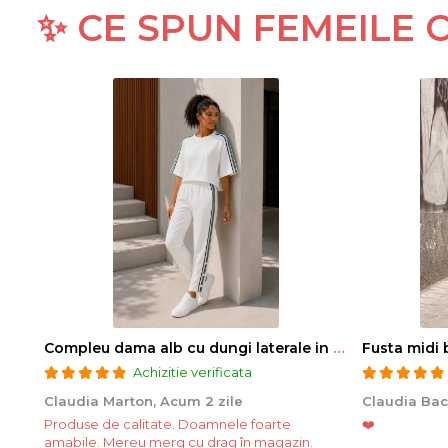
✨ CE SPUN FEMEILE
Compleu dama alb cu dungi laterale in nuante de verde si negru
Fusta midi 
Achizitie verificata
Claudia Marton,
Acum 2 zile
Claudia Bac
Produse de calitate. Doamnele foarte
❤️
amabile. Mereu merg cu drag în magazin.