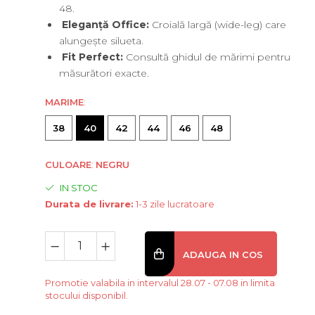
48.
Eleganță Office:
Croială largă (wide-leg) care
alungește silueta.
Fit Perfect:
Consultă ghidul de mărimi pentru
măsurători exacte.
MARIME
:
38
40
42
44
46
48
CULOARE
:
NEGRU
IN STOC
Durata de livrare:
1-3 zile lucratoare
ADAUGA IN COS
Promotie valabila in intervalul 28.07 - 07.08 in limita
stocului disponibil.