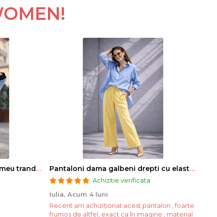
WOMEN!
Bluza dama albastra cu imprimeu trandafiri si snur la gat
Pantaloni dama galbeni drepti cu elastic si snur in talie
Achizitie verificata
Iulia,
Acum 4 luni
Mar
Recent am achiziționat acest pantalon , foarte
Foar
frumos de altfel, exact ca în imagine , material
asea