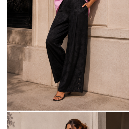
Salopete
Tricouri si topuri
Rochii de eveniment