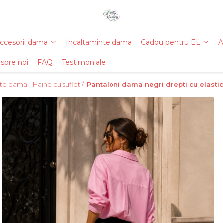
ccesorii dama
Incaltaminte dama
Cadou pentru EL
A
spre noi
FAQ
Testimoniale
e dama - Haine cu suflet /
Pantaloni dama negri drepti cu elastic s