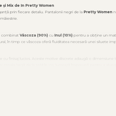
le și Mix de In Pretty Women
nță prin fiecare detaliu. Pantalonii negri de la
Pretty Women
nu
măiestrie.
 Am combinat
Vâscoza (90%)
cu
Inul (10%)
pentru a obține un mate
ural, în timp ce vâscoza oferă fluiditatea necesară unei siluete im
le cu finisaj lucios. Aceste motive discrete adaugă o dimensiune t
i, și croiala largă de la șold în jos, lucrează împreună pentru a alung
n imagine) sau albă pentru un look office plin de energie.
cesorii aurii pentru o apariție de seară memorabilă.
alitate și sandale fine pentru o zi de duminică elegantă.