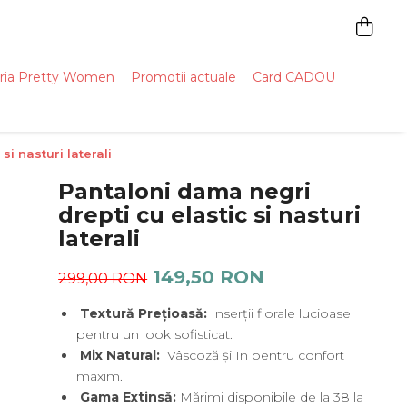
ria Pretty Women
Promotii actuale
Card CADOU
i nasturi laterali
Pantaloni dama negri
drepti cu elastic si nasturi
laterali
149,50 RON
299,00 RON
Textură Prețioasă:
Inserții florale lucioase
pentru un look sofisticat.
Mix Natural:
Vâscoză și In pentru confort
maxim.
Gama Extinsă:
Mărimi disponibile de la 38 la