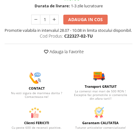
Durata de livrare:
1-3 zile lucratoare
ADAUGA IN COS
Promotie valabila in intervalul 28.07 - 10.08 in limita stocului disponibil.
Cod Produs:
C22327-02-TU
Adauga la Favorite
Transport GRATUIT
CONTACT
La comenzi mai mari de 500 RON !
Nu esti sigura de marimea dorita ?
Exceptie fac promotiile si comenzile
Contacteaza-ne!
din afara tarii!!
Clienti FERICITI
Garantam CALITATEA
Cu peste 600 de recenzii pozitive.
Tuturor articolelor comercializate!