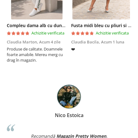
Compleu dama alb cu dungi laterale in nuante de verde si negru
Fusta midi bleu cu pliuri si buzunare
Achizitie verificata
Achizitie verificata
Claudia Marton,
Acum 4 zile
Claudia Bacila,
Acum 1 luna
Z
Produse de calitate. Doamnele
❤️
5
foarte amabile. Mereu merg cu
drag în magazin.
Nico Estoica
Recomandă
Magazin Pretty Women
.