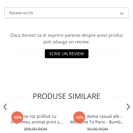
Review-uri
(0)
Daca doresti sa iti exprimi parerea despre acest produs
poti adauga un review.
SCRIE UN REVIEW
PRODUSE SIMILARE
Rochie roz prăfuit cu
Tricou dama casual alb -
-50%
-50%
imprimeu animal print și
Welcome To Paris - Bumbac
curea
Organic
399,00 RON
99,00 RON