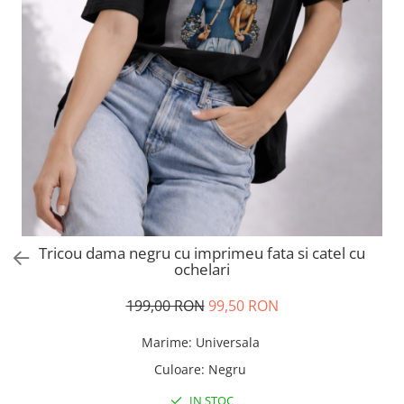
Salopete
Tricouri si topuri
Rochii de eveniment
Tricou dama negru cu imprimeu fata si catel cu
ochelari
199,00 RON
99,50 RON
Marime
:
Universala
Culoare
:
Negru
IN STOC