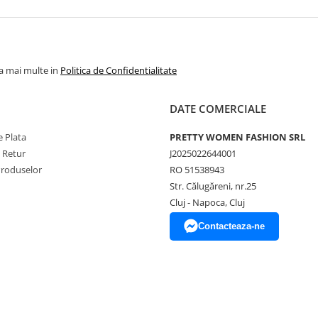
la mai multe in
Politica de Confidentialitate
DATE COMERCIALE
 Plata
PRETTY WOMEN FASHION SRL
e Retur
J2025022644001
Produselor
RO 51538943
Str. Călugăreni, nr.25
Cluj - Napoca, Cluj
Contacteaza-ne