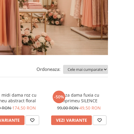
Ordoneaza:
 midi dama roz cu
Bluza dama fuxia cu
-50%
eu abstract floral
imprimeu SILENCE
0 RON
174,50 RON
99,00 RON
49,50 RON
 VARIANTE
VEZI VARIANTE