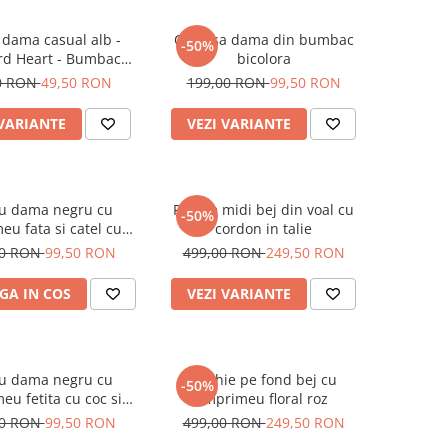
 dama casual alb -
Camasa dama din bumbac
-50%
rd Heart - Bumbac
bicolora
Organic
0 RON
49,50 RON
199,00 RON
99,50 RON
 VARIANTE
VEZI VARIANTE
ou dama negru cu
Rochie midi bej din voal cu
-50%
eu fata si catel cu
cordon in talie
ochelari
00 RON
99,50 RON
499,00 RON
249,50 RON
GA IN COS
VEZI VARIANTE
ou dama negru cu
Rochie pe fond bej cu
-50%
eu fetita cu coc si
imprimeu floral roz
helari albastrii
00 RON
99,50 RON
499,00 RON
249,50 RON