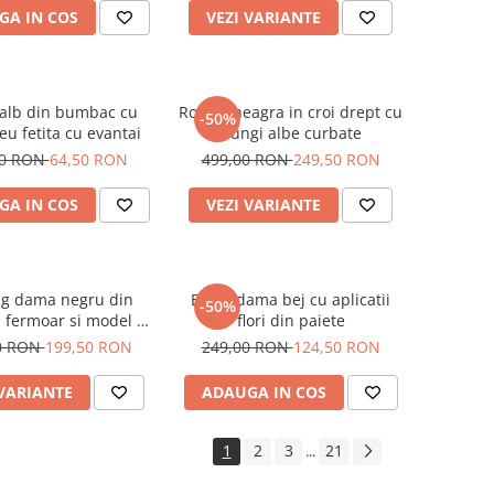
GA IN COS
VEZI VARIANTE
 alb din bumbac cu
Rochie neagra in croi drept cu
-50%
u fetita cu evantai
dungi albe curbate
00 RON
64,50 RON
499,00 RON
249,50 RON
GA IN COS
VEZI VARIANTE
ng dama negru din
Bluza dama bej cu aplicatii
-50%
u fermoar si model pe
flori din paiete
jacheta
0 RON
199,50 RON
249,00 RON
124,50 RON
 VARIANTE
ADAUGA IN COS
1
2
3
21
...