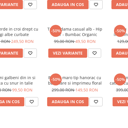
VARIANTE
ADAUGA IN COS
ADAU
rde in croi drept cu
Tricou dama casual alb - Hip
Tricou
-50%
-50%
gi albe curbate
Bear - Bumbac Organic
imprime
0 RON
249,50 RON
99,00 RON
49,50 RON
129,
VARIANTE
VEZI VARIANTE
ADAU
ni galbeni din in si
Rochie maro tip hanorac cu
Treni
-50%
-50%
a cu snur in talie
buzunare si imprimeu floral
catifea c
00 RON
99,50 RON
299,00 RON
149,50 RON
399,0
A IN COS
ADAUGA IN COS
VEZI