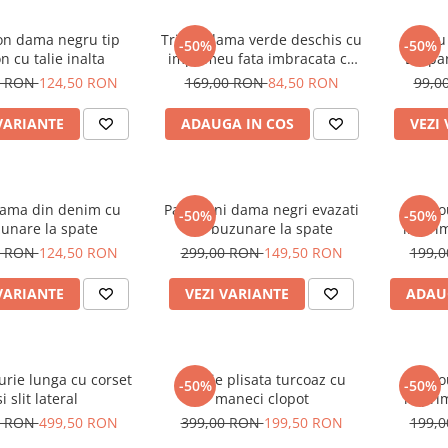
on dama negru tip
Tricou dama verde deschis cu
Tricou
-50%
-50%
n cu talie inalta
imprimeu fata imbracata cu
Leopa
alb si inghetata in mana
0 RON
124,50 RON
169,00 RON
84,50 RON
99,0
VARIANTE
ADAUGA IN COS
VEZI
dama din denim cu
Pantaloni dama negri evazati
Tric
-50%
-50%
unare la spate
cu buzunare la spate
imprim
0 RON
124,50 RON
299,00 RON
149,50 RON
199,
VARIANTE
VEZI VARIANTE
ADAU
urie lunga cu corset
Rochie plisata turcoaz cu
Tric
-50%
-50%
si slit lateral
maneci clopot
imprim
oc
0 RON
499,50 RON
399,00 RON
199,50 RON
199,