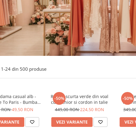
1-
24
din
500
produse
 dama casual alb -
Rochie scurta verde din voal
Rochie
-50%
-50%
 To Paris - Bumbac
cu anchior si cordon in talie
imprim
Organic
0 RON
49,50 RON
449,00 RON
224,50 RON
349,0
VARIANTE
VEZI VARIANTE
VEZI