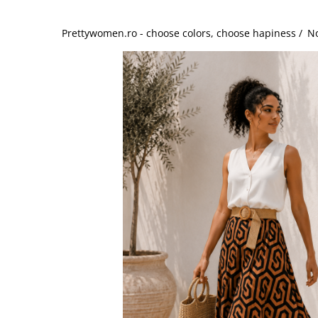
Salopete
Tricouri si topuri
Prettywomen.ro - choose colors, choose hapiness /
No
Rochii de eveniment