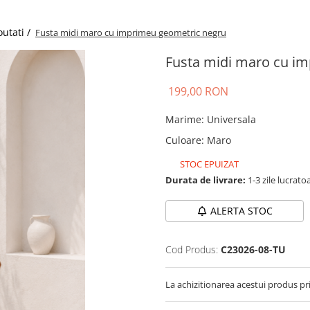
utati /
Fusta midi maro cu imprimeu geometric negru
Fusta midi maro cu i
199,00 RON
Marime
:
Universala
Culoare
:
Maro
STOC EPUIZAT
Durata de livrare:
1-3 zile lucrato
ALERTA STOC
Cod Produs:
C23026-08-TU
La achizitionarea acestui produs pr