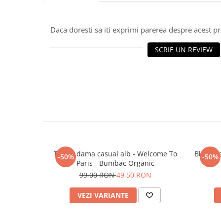
Daca doresti sa iti exprimi parerea despre acest 
SCRIE UN REVIEW
Tricou dama casual alb - Welcome To
Bluza d
-50%
-50%
Paris - Bumbac Organic
99,00 RON
49,50 RON
VEZI VARIANTE