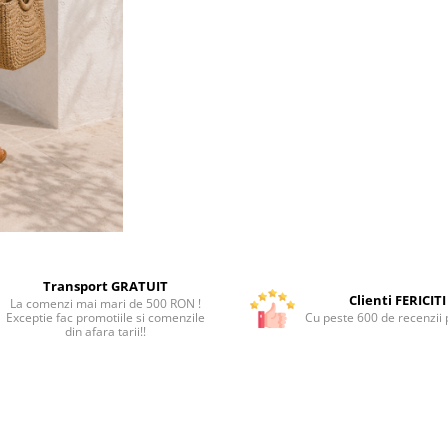
Transport GRATUIT
Clienti FERICITI
La comenzi mai mari de 500 RON !
Exceptie fac promotiile si comenzile
Cu peste 600 de recenzii p
din afara tarii!!