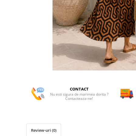
CONTACT
Nu esti sigura de marimea dorita ?
Contacteaza-ne!
Review-uri
(0)