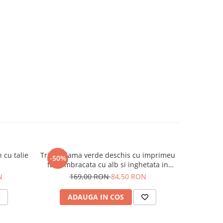
 cu talie
Tricou dama verde deschis cu imprimeu
Tricou dam
-50%
-50%
fata imbracata cu alb si inghetata in
mana
N
169,00 RON
84,50 RON
9
ADAUGA IN COS
V