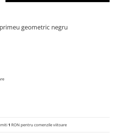
mprimeu geometric negru
are
imiti
1
RON pentru comenzile viitoare