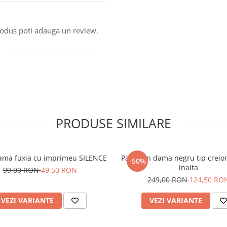
produs poti adauga un review.
PRODUSE SIMILARE
ama fuxia cu imprimeu SILENCE
Pantalon dama negru tip creion
-50%
inalta
99,00 RON
49,50 RON
249,00 RON
124,50 RO
VEZI VARIANTE
VEZI VARIANTE