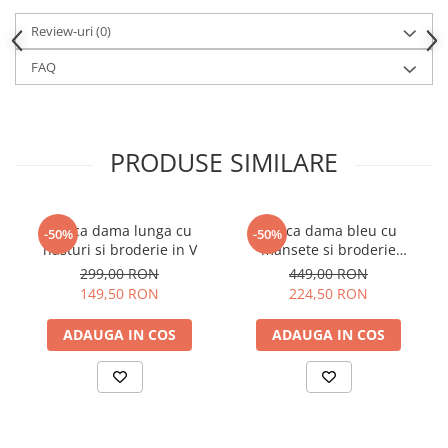
Review-uri
(0)
FAQ
PRODUSE SIMILARE
Geaca dama lunga cu
Geaca dama bleu cu
-50%
-50%
nasturi si broderie in V
mansete si broderie
orizontala
299,00 RON
449,00 RON
149,50 RON
224,50 RON
ADAUGA IN COS
ADAUGA IN COS