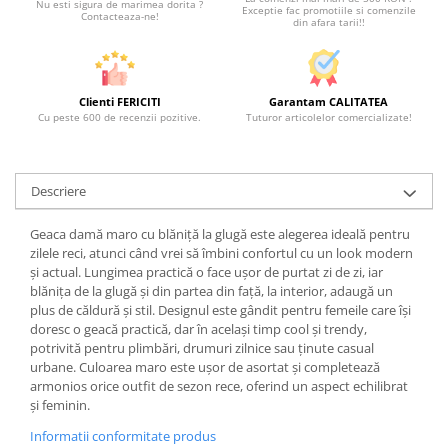
Nu esti sigura de marimea dorita ?
Exceptie fac promotiile si comenzile
Contacteaza-ne!
din afara tarii!!
Clienti FERICITI
Garantam CALITATEA
Cu peste 600 de recenzii pozitive.
Tuturor articolelor comercializate!
Descriere
Geaca damă maro cu blăniță la glugă este alegerea ideală pentru
zilele reci, atunci când vrei să îmbini confortul cu un look modern
și actual. Lungimea practică o face ușor de purtat zi de zi, iar
blănița de la glugă și din partea din față, la interior, adaugă un
plus de căldură și stil. Designul este gândit pentru femeile care își
doresc o geacă practică, dar în același timp cool și trendy,
potrivită pentru plimbări, drumuri zilnice sau ținute casual
urbane. Culoarea maro este ușor de asortat și completează
armonios orice outfit de sezon rece, oferind un aspect echilibrat
și feminin.
Informatii conformitate produs