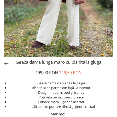
Salopete
Tricouri si topuri
Rochii de eveniment
Geaca dama lunga maro cu blanita la gluga
499,00 RON
249,50 RON
Geacă damă cu blăniță la glugă
Blăniță și pe partea din față, la interior
Design modern, cool și trendy
Potrivită pentru sezonul rece
Culoare maro, ușor de asortat
Ideală pentru purtare zilnică și ținute casual
Marime
: