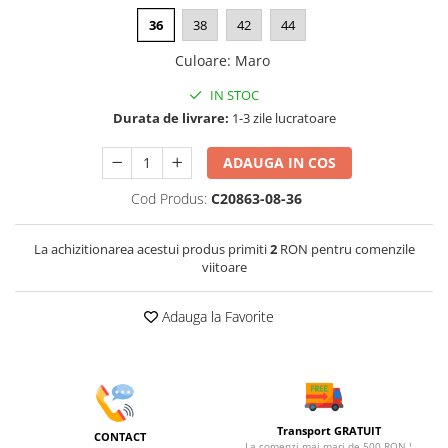
36
38
42
44
Culoare
:
Maro
IN STOC
Durata de livrare:
1-3 zile lucratoare
ADAUGA IN COS
Cod Produs:
C20863-08-36
La achizitionarea acestui produs primiti
2
RON pentru comenzile
viitoare
Adauga la Favorite
Transport GRATUIT
CONTACT
La comenzi mai mari de 500 RON !