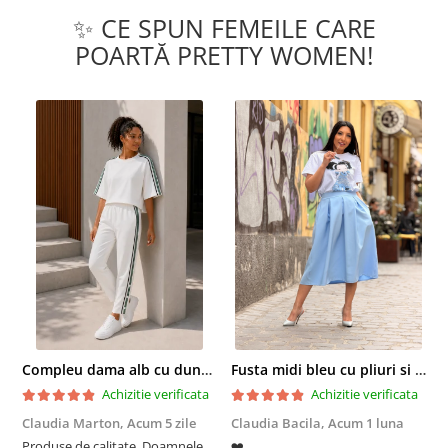
✨ CE SPUN FEMEILE CARE
POARTĂ PRETTY WOMEN!
Compleu dama alb cu dungi laterale in nuante de verde si negru
Fusta midi bleu cu pliuri si buzunare
Achizitie verificata
Achizitie verificata
Claudia Marton,
Acum 5 zile
Claudia Bacila,
Acum 1 luna
Z
Produse de calitate. Doamnele
❤️
5