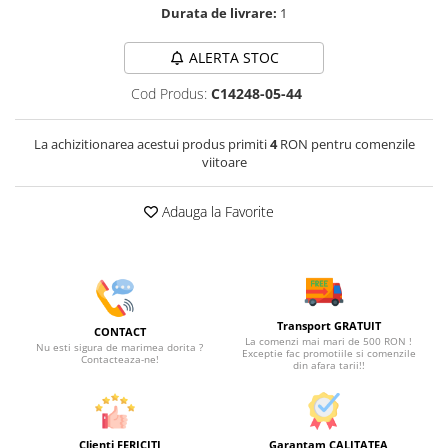
Durata de livrare:
1
ALERTA STOC
Cod Produs:
C14248-05-44
La achizitionarea acestui produs primiti
4
RON pentru comenzile
viitoare
Adauga la Favorite
Transport GRATUIT
CONTACT
La comenzi mai mari de 500 RON !
Nu esti sigura de marimea dorita ?
Exceptie fac promotiile si comenzile
Contacteaza-ne!
din afara tarii!!
Clienti FERICITI
Garantam CALITATEA