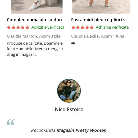
Compleu dama alb cu dungi laterale in nuante de verde si negru
Fusta midi bleu cu pliuri si buzunare
Achizitie verificata
Achizitie verificata
Claudia Marton,
Acum 3 zile
Claudia Bacila,
Acum 1 luna
Z
Produse de calitate. Doamnele
❤️
5
foarte amabile. Mereu merg cu
drag în magazin.
Nico Estoica
Recomandă
Magazin Pretty Women
.