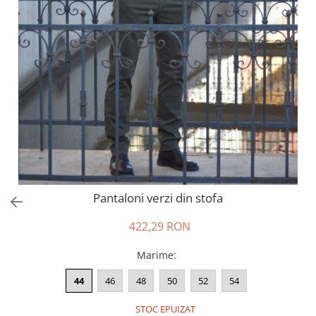
Salopete
Tricouri si topuri
Rochii de eveniment
Pantaloni verzi din stofa
422,29 RON
Marime
:
44
46
48
50
52
54
STOC EPUIZAT