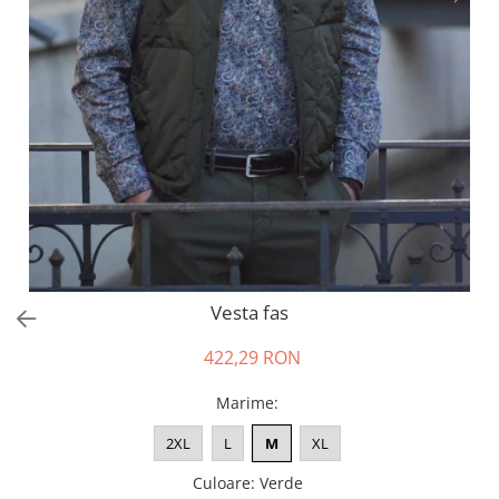
Salopete
Tricouri si topuri
Rochii de eveniment
Vesta fas
422,29 RON
Marime
:
2XL
L
M
XL
Culoare
:
Verde