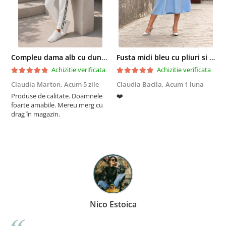
Compleu dama alb cu dungi laterale in nuante de verde si negru
Fusta midi bleu cu pliuri si buzunare
Achizitie verificata
Achizitie verificata
Claudia Marton,
Acum 5 zile
Claudia Bacila,
Acum 1 luna
Z
Produse de calitate. Doamnele
❤️
5
foarte amabile. Mereu merg cu
drag în magazin.
Nico Estoica