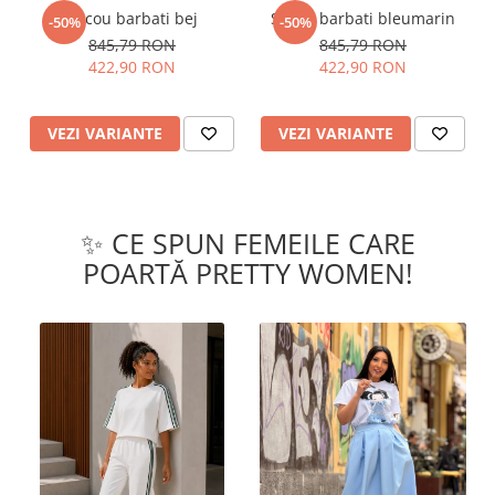
Sacou barbati bej
Sacou barbati bleumarin
-50%
-50%
845,79 RON
845,79 RON
422,90 RON
422,90 RON
VEZI VARIANTE
VEZI VARIANTE
✨ CE SPUN FEMEILE CARE
POARTĂ PRETTY WOMEN!