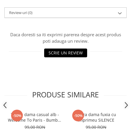
Review-uri
(0)
Daca doresti sa iti exprimi parerea despre acest produs
poti adauga un review.
SCRIE UN REVIEW
PRODUSE SIMILARE
Tricou dama casual alb -
Bluza dama fuxia cu
-50%
-50%
Welcome To Paris - Bumbac
imprimeu SILENCE
Organic
99,00 RON
99,00 RON