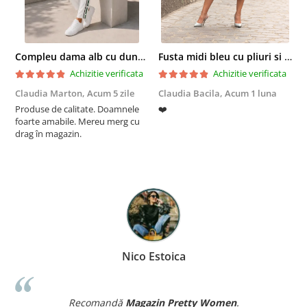
Compleu dama alb cu dungi laterale in nuante de verde si negru
Fusta midi bleu cu pliuri si buzunare
Achizitie verificata
Achizitie verificata
Claudia Marton,
Acum 5 zile
Claudia Bacila,
Acum 1 luna
Z
Produse de calitate. Doamnele
❤️
5
foarte amabile. Mereu merg cu
drag în magazin.
Nico Estoica
Recomandă
Magazin Pretty Women
.