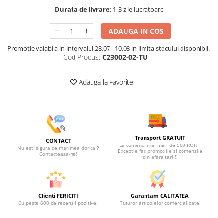
Durata de livrare:
1-3 zile lucratoare
ADAUGA IN COS
Promotie valabila in intervalul 28.07 - 10.08 in limita stocului disponibil.
Cod Produs:
C23002-02-TU
Adauga la Favorite
Transport GRATUIT
CONTACT
La comenzi mai mari de 500 RON !
Nu esti sigura de marimea dorita ?
Exceptie fac promotiile si comenzile
Contacteaza-ne!
din afara tarii!!
Clienti FERICITI
Garantam CALITATEA
Cu peste 600 de recenzii pozitive.
Tuturor articolelor comercializate!