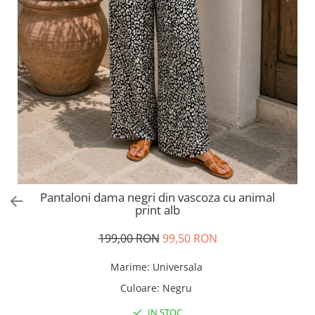
Salopete
Tricouri si topuri
Rochii de eveniment
Pantaloni dama negri din vascoza cu animal
print alb
199,00 RON
99,50 RON
Marime
:
Universala
Culoare
:
Negru
IN STOC