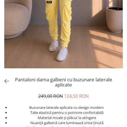
Salopete
Tricouri si topuri
Rochii de eveniment
Pantaloni dama galbeni cu buzunare laterale
aplicate
249,00 RON
124,50 RON
Buzunare laterale aplicate cu design modern
Talie elastică pentru o potrivire confortabilă
Material moale și plăcut la atingere
Nuanță galbenă care luminează orice ținută