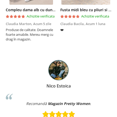
Compleu dama alb cu dungi laterale in nuante de verde si negru
Fusta midi bleu cu pliuri si buzunare
Achizitie verificata
Achizitie verificata
Claudia Marton,
Acum 5 zile
Claudia Bacila,
Acum 1 luna
Z
Produse de calitate. Doamnele
❤️
5
foarte amabile. Mereu merg cu
drag în magazin.
Nico Estoica
Recomandă
Magazin Pretty Women
.