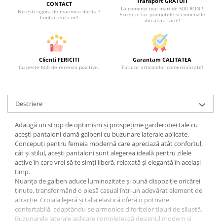
Transport GRATUIT
CONTACT
La comenzi mai mari de 500 RON !
Nu esti sigura de marimea dorita ?
Exceptie fac promotiile si comenzile
Contacteaza-ne!
din afara tarii!!
Clienti FERICITI
Garantam CALITATEA
Cu peste 600 de recenzii pozitive.
Tuturor articolelor comercializate!
Descriere
Adaugă un strop de optimism și prospețime garderobei tale cu
acești pantaloni damă galbeni cu buzunare laterale aplicate.
Concepuți pentru femeia modernă care apreciază atât confortul,
cât și stilul, acești pantaloni sunt alegerea ideală pentru zilele
active în care vrei să te simți liberă, relaxată și elegantă în același
timp.
Nuanța de galben aduce luminozitate și bună dispoziție oricărei
ținute, transformând o piesă casual într-un adevărat element de
atracție. Croiala lejeră și talia elastică oferă o potrivire
confortabilă, adaptându-se armonios diferitelor tipuri de siluetă.
Buzunarele laterale aplicate completează designul modern și