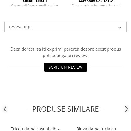
Clienti FERICITI
Garantam CALITATEA
Cu peste 600 de recenzii pozitive.
Tuturor articolelor comercializate!
Review-uri
(0)
Daca doresti sa iti exprimi parerea despre acest produs
poti adauga un review.
SCRIE UN REVIEW
PRODUSE SIMILARE
Tricou dama casual alb -
Bluza dama fuxia cu