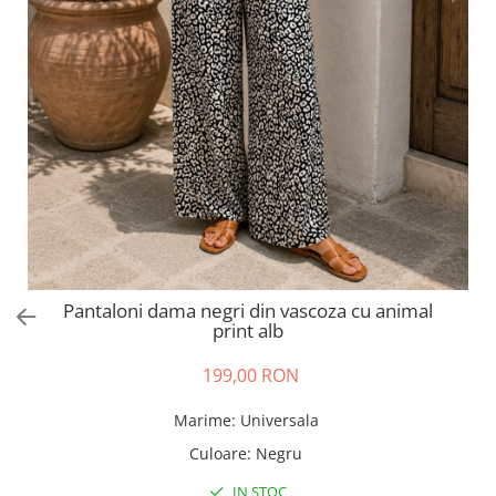
Salopete
Tricouri si topuri
Rochii de eveniment
Pantaloni dama negri din vascoza cu animal
print alb
199,00 RON
Marime
:
Universala
Culoare
:
Negru
IN STOC