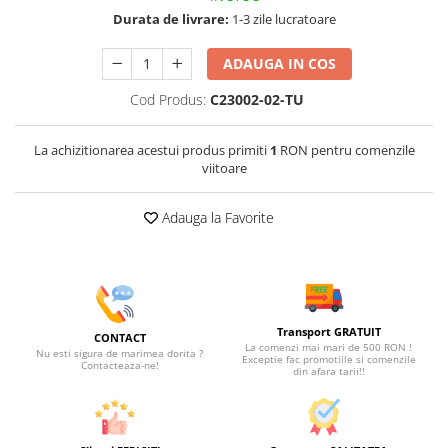
Durata de livrare:
1-3 zile lucratoare
ADAUGA IN COS
Cod Produs:
C23002-02-TU
La achizitionarea acestui produs primiti
1
RON pentru comenzile
viitoare
Adauga la Favorite
Transport GRATUIT
CONTACT
La comenzi mai mari de 500 RON !
Nu esti sigura de marimea dorita ?
Exceptie fac promotiile si comenzile
Contacteaza-ne!
din afara tarii!!