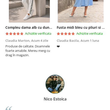
Compleu dama alb cu dungi laterale in nuante de verde si negru
Fusta midi bleu cu pliuri si buzunare
Achizitie verificata
Achizitie verificata
Claudia Marton,
Acum 4 zile
Claudia Bacila,
Acum 1 luna
Z
Produse de calitate. Doamnele
❤️
5
foarte amabile. Mereu merg cu
drag în magazin.
Nico Estoica