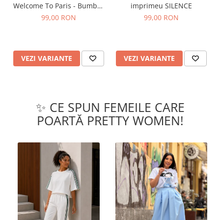
Welcome To Paris - Bumbac
imprimeu SILENCE
Organic
99,00 RON
99,00 RON
VEZI VARIANTE
VEZI VARIANTE
✨ CE SPUN FEMEILE CARE
POARTĂ PRETTY WOMEN!