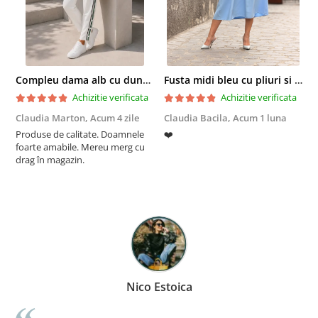
Compleu dama alb cu dungi laterale in nuante de verde si negru
Fusta midi bleu cu pliuri si buzunare
Achizitie verificata
Achizitie verificata
Claudia Marton,
Acum 4 zile
Claudia Bacila,
Acum 1 luna
Z
Produse de calitate. Doamnele
❤️
5
foarte amabile. Mereu merg cu
drag în magazin.
Nico Estoica