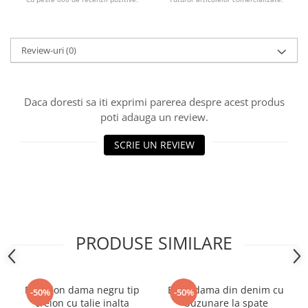
Review-uri
(0)
Daca doresti sa iti exprimi parerea despre acest produs
poti adauga un review.
SCRIE UN REVIEW
PRODUSE SIMILARE
Pantalon dama negru tip
Blugi dama din denim cu
-50%
-50%
creion cu talie inalta
buzunare la spate