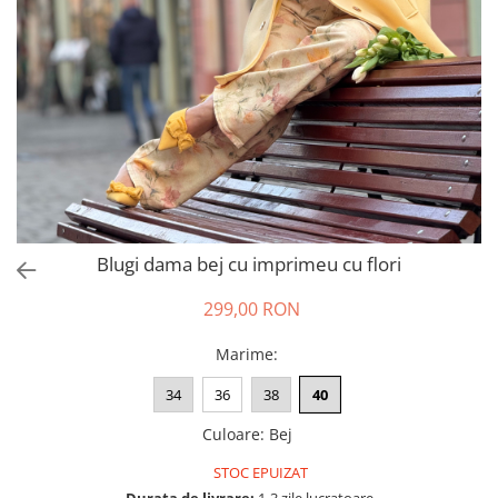
Salopete
Tricouri si topuri
Rochii de eveniment
Blugi dama bej cu imprimeu cu flori
299,00 RON
Marime
:
34
36
38
40
Culoare
:
Bej
STOC EPUIZAT