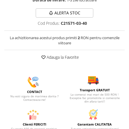
Durata de livrare:
1-3 zile lucratoare
ALERTA STOC
Cod Produs:
C21571-03-40
La achizitionarea acestui produs primiti
2
RON pentru comenzile
viitoare
Adauga la Favorite
Transport GRATUIT
CONTACT
La comenzi mai mari de 500 RON !
Nu esti sigura de marimea dorita ?
Exceptie fac promotiile si comenzile
Contacteaza-ne!
din afara tarii!!
Clienti FERICITI
Garantam CALITATEA
Cu peste 600 de recenzii pozitive.
Tuturor articolelor comercializate!