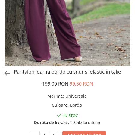
Salopete
Tricouri si topuri
Rochii de eveniment
Pantaloni dama bordo cu snur si elastic in talie
199,00 RON
99,50 RON
Marime
:
Universala
Culoare
:
Bordo
IN STOC
Durata de livrare:
1-3 zile lucratoare