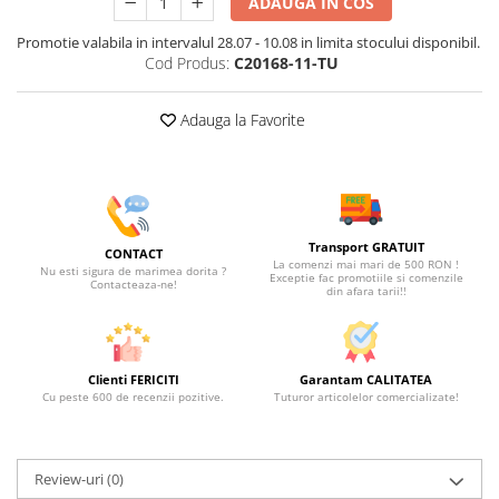
ADAUGA IN COS
Promotie valabila in intervalul 28.07 - 10.08 in limita stocului disponibil.
Cod Produs:
C20168-11-TU
Adauga la Favorite
Transport GRATUIT
CONTACT
La comenzi mai mari de 500 RON !
Nu esti sigura de marimea dorita ?
Exceptie fac promotiile si comenzile
Contacteaza-ne!
din afara tarii!!
Clienti FERICITI
Garantam CALITATEA
Cu peste 600 de recenzii pozitive.
Tuturor articolelor comercializate!
Review-uri
(0)