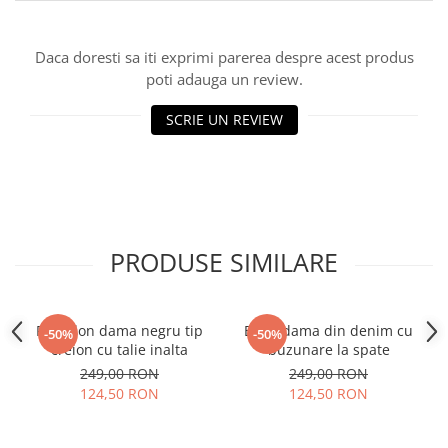
Daca doresti sa iti exprimi parerea despre acest produs
poti adauga un review.
SCRIE UN REVIEW
PRODUSE SIMILARE
Pantalon dama negru tip
Blugi dama din denim cu
-50%
-50%
creion cu talie inalta
buzunare la spate
249,00 RON
249,00 RON
124,50 RON
124,50 RON