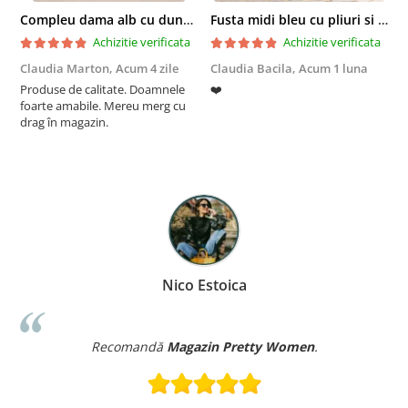
Compleu dama alb cu dungi laterale in nuante de verde si negru
Fusta midi bleu cu pliuri si buzunare
Achizitie verificata
Achizitie verificata
Claudia Marton,
Acum 4 zile
Claudia Bacila,
Acum 1 luna
Z
Produse de calitate. Doamnele
❤️
5
foarte amabile. Mereu merg cu
drag în magazin.
Nico Estoica
Recomandă
Magazin Pretty Women
.