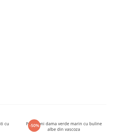
ti cu
Pantaloni dama verde marin cu buline
Pantaloni 
-50%
-50%
albe din vascoza