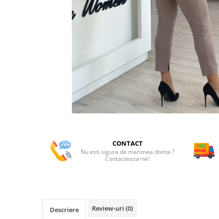
CONTACT
Nu esti sigura de marimea dorita ?
Contacteaza-ne!
Review-uri
(0)
Descriere