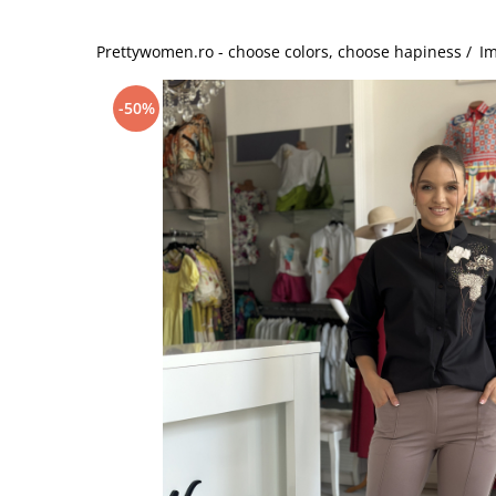
Salopete
Tricouri si topuri
Prettywomen.ro - choose colors, choose hapiness /
Im
Rochii de eveniment
-50%