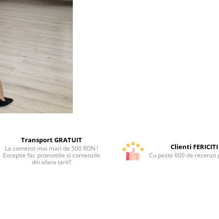
Transport GRATUIT
Clienti FERICITI
La comenzi mai mari de 500 RON !
Exceptie fac promotiile si comenzile
Cu peste 600 de recenzii p
din afara tarii!!