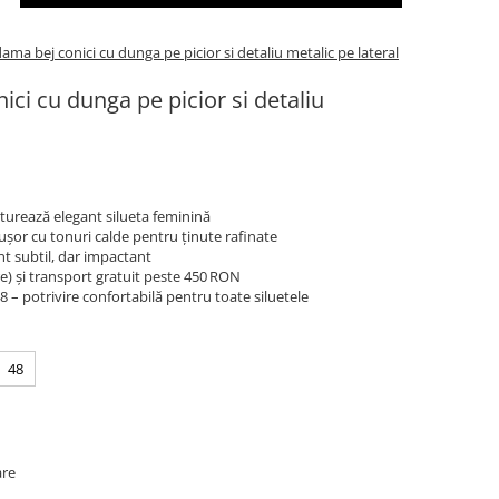
ama bej conici cu dunga pe picior si detaliu metalic pe lateral
ici cu dunga pe picior si detaliu
nturează elegant silueta feminină
ușor cu tonuri calde pentru ținute rafinate
nt subtil, dar impactant
re) și transport gratuit peste 450 RON
48 – potrivire confortabilă pentru toate siluetele
48
are