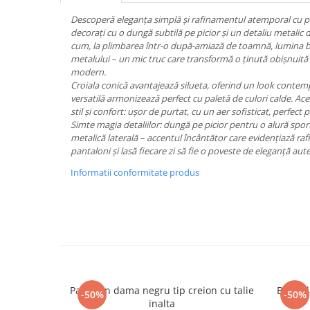
Descoperă eleganța simplă și rafinamentul atemporal cu pan
decorați cu o dungă subtilă pe picior și un detaliu metalic d
cum, la plimbarea într-o după-amiază de toamnă, lumina bl
metalului – un mic truc care transformă o ținută obișnuită
modern.
Croiala conică avantajează silueta, oferind un look contem
versatilă armonizează perfect cu paletă de culori calde. Ace
stil și confort: ușor de purtat, cu un aer sofisticat, perfect p
Simte magia detaliilor: dungă pe picior pentru o alură spor
metalică laterală – accentul încântător care evidențiază ra
pantaloni și lasă fiecare zi să fie o poveste de eleganță aut
Informatii conformitate produs
Pantalon dama negru tip creion cu talie
Blugi 
-50%
-50%
inalta