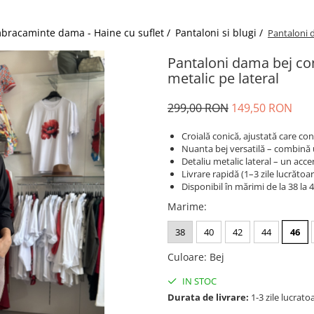
bracaminte dama - Haine cu suflet /
Pantaloni si blugi /
Pantaloni d
Pantaloni dama bej con
metalic pe lateral
299,00 RON
149,50 RON
Croială conică, ajustată care co
Nuanta bej versatilă – combină 
Detaliu metalic lateral – un acce
Livrare rapidă (1–3 zile lucrătoa
Disponibil în mărimi de la 38 la 
Marime
:
38
40
42
44
46
Culoare
:
Bej
IN STOC
Durata de livrare:
1-3 zile lucrato