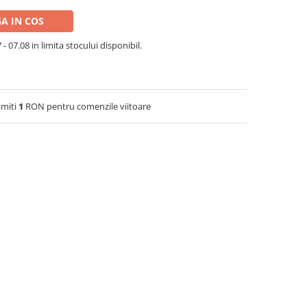
A IN COS
- 07.08 in limita stocului disponibil.
imiti
1
RON pentru comenzile viitoare