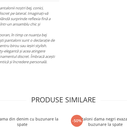
talonii noștri bej, conici,
iscret pe lateral. Imaginați-vă
ândă surprinde reflexia fină a
 într-un ansamblu chic și
poran, în timp ce nuanța bej
ști pantaloni sunt o declarație de
entru birou sau ieșiri stylish.
ty-elegantă și acea atingere
finamentul discret. Îmbracă acești
entică și încredere personală.
PRODUSE SIMILARE
dama din denim cu buzunare la
Pantaloni dama negri evaza
-50%
spate
buzunare la spate