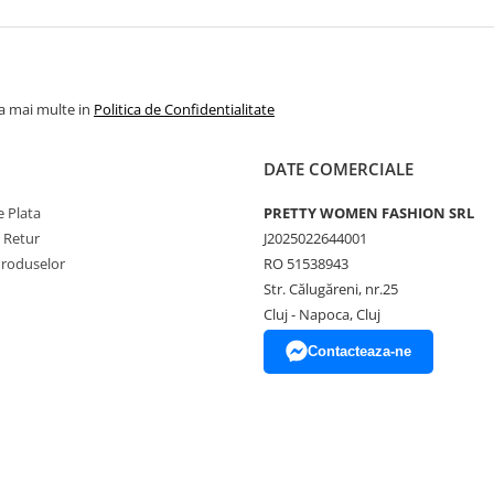
la mai multe in
Politica de Confidentialitate
DATE COMERCIALE
 Plata
PRETTY WOMEN FASHION SRL
e Retur
J2025022644001
Produselor
RO 51538943
Str. Călugăreni, nr.25
Cluj - Napoca, Cluj
Contacteaza-ne