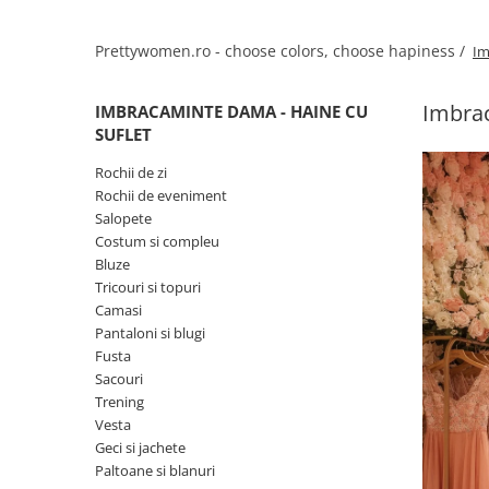
Salopete
Tricouri si topuri
Prettywomen.ro - choose colors, choose hapiness /
Im
Rochii de eveniment
Imbrac
IMBRACAMINTE DAMA - HAINE CU
SUFLET
Rochii de zi
Rochii de eveniment
Salopete
Costum si compleu
Bluze
Tricouri si topuri
Camasi
Pantaloni si blugi
Fusta
Sacouri
Trening
Vesta
Geci si jachete
Paltoane si blanuri