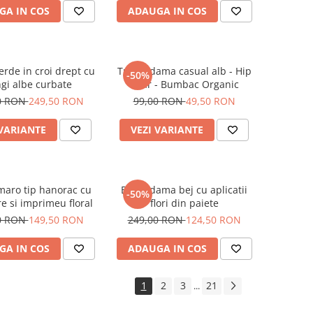
GA IN COS
ADAUGA IN COS
erde in croi drept cu
Tricou dama casual alb - Hip
-50%
gi albe curbate
Bear - Bumbac Organic
0 RON
249,50 RON
99,00 RON
49,50 RON
 VARIANTE
VEZI VARIANTE
maro tip hanorac cu
Bluza dama bej cu aplicatii
-50%
e si imprimeu floral
flori din paiete
0 RON
149,50 RON
249,00 RON
124,50 RON
GA IN COS
ADAUGA IN COS
1
2
3
21
...