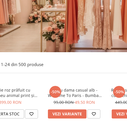
1-
24
din
500
produse
e roz prăfuit cu
Tricou dama casual alb -
Rochie s
-50%
-50%
eu animal print și
Welcome To Paris - Bumbac
cu anchi
curea
Organic
399,00 RON
99,00 RON
49,50 RON
449,0
ERTA STOC
VEZI VARIANTE
VEZI