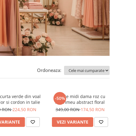
Ordoneaza:
curta verde din voal
Rochie midi dama roz cu
-50%
or si cordon in talie
imprimeu abstract floral
0 RON
224,50 RON
349,00 RON
174,50 RON
 VARIANTE
VEZI VARIANTE