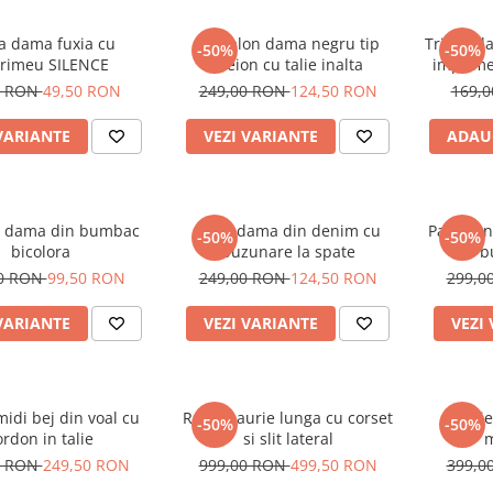
a dama fuxia cu
Pantalon dama negru tip
Tricou d
-50%
-50%
rimeu SILENCE
creion cu talie inalta
imprime
alb si
0 RON
49,50 RON
249,00 RON
124,50 RON
169,
VARIANTE
VEZI VARIANTE
ADAU
 dama din bumbac
Blugi dama din denim cu
Pantalon
-50%
-50%
bicolora
buzunare la spate
cu b
00 RON
99,50 RON
249,00 RON
124,50 RON
299,0
VARIANTE
VEZI VARIANTE
VEZI
idi bej din voal cu
Rochie aurie lunga cu corset
Rochie
-50%
-50%
ordon in talie
si slit lateral
m
0 RON
249,50 RON
999,00 RON
499,50 RON
399,0