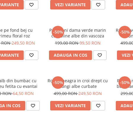
VARIANTE
VEZI VARIANTE
ADAU
e pe fond bej cu
Pantaloni dama verde marin
Rochie v
-50%
-50%
imeu floral roz
cu buline albe din vascoza
dun
0 RON
249,50 RON
199,00 RON
99,50 RON
499,0
VARIANTE
ADAUGA IN COS
VEZI
 alb din bumbac cu
Rochie neagra in croi drept cu
Rochie 
-50%
-50%
u fetita cu evantai
dungi albe curbate
buzunar
00 RON
64,50 RON
499,00 RON
249,50 RON
299,0
A IN COS
VEZI VARIANTE
ADAU