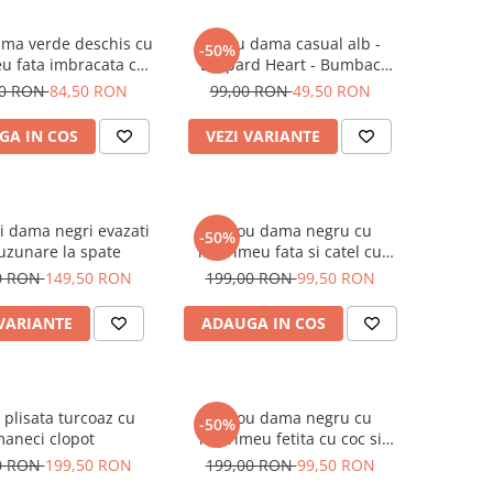
ama verde deschis cu
Tricou dama casual alb -
-50%
u fata imbracata cu
Leopard Heart - Bumbac
 inghetata in mana
Organic
00 RON
84,50 RON
99,00 RON
49,50 RON
GA IN COS
VEZI VARIANTE
i dama negri evazati
Tricou dama negru cu
-50%
uzunare la spate
imprimeu fata si catel cu
ochelari
0 RON
149,50 RON
199,00 RON
99,50 RON
 VARIANTE
ADAUGA IN COS
 plisata turcoaz cu
Tricou dama negru cu
-50%
aneci clopot
imprimeu fetita cu coc si
ochelari albastrii
0 RON
199,50 RON
199,00 RON
99,50 RON