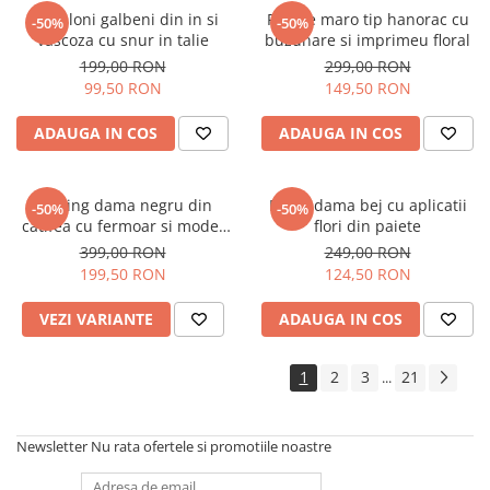
Pantaloni galbeni din in si
Rochie maro tip hanorac cu
-50%
-50%
vascoza cu snur in talie
buzunare si imprimeu floral
199,00 RON
299,00 RON
99,50 RON
149,50 RON
ADAUGA IN COS
ADAUGA IN COS
Trening dama negru din
Bluza dama bej cu aplicatii
-50%
-50%
catifea cu fermoar si model
flori din paiete
pe jacheta
399,00 RON
249,00 RON
199,50 RON
124,50 RON
VEZI VARIANTE
ADAUGA IN COS
1
2
3
21
...
Newsletter
Nu rata ofertele si promotiile noastre