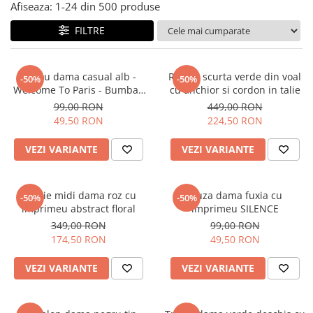
Salopete
Afiseaza:
1-
24
din
500
produse
Tricouri si topuri
FILTRE
Rochii de eveniment
Tricou dama casual alb -
Rochie scurta verde din voal
-50%
-50%
Welcome To Paris - Bumbac
cu anchior si cordon in talie
Organic
99,00 RON
449,00 RON
49,50 RON
224,50 RON
VEZI VARIANTE
VEZI VARIANTE
Rochie midi dama roz cu
Bluza dama fuxia cu
-50%
-50%
imprimeu abstract floral
imprimeu SILENCE
349,00 RON
99,00 RON
174,50 RON
49,50 RON
VEZI VARIANTE
VEZI VARIANTE