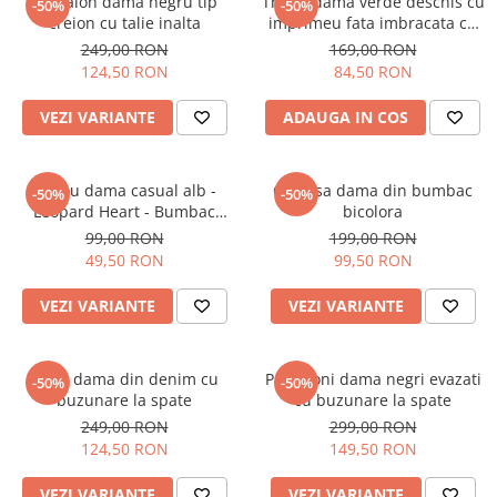
Pantalon dama negru tip
Tricou dama verde deschis cu
-50%
-50%
creion cu talie inalta
imprimeu fata imbracata cu
alb si inghetata in mana
249,00 RON
169,00 RON
124,50 RON
84,50 RON
VEZI VARIANTE
ADAUGA IN COS
Tricou dama casual alb -
Camasa dama din bumbac
-50%
-50%
Leopard Heart - Bumbac
bicolora
Organic
99,00 RON
199,00 RON
49,50 RON
99,50 RON
VEZI VARIANTE
VEZI VARIANTE
Blugi dama din denim cu
Pantaloni dama negri evazati
-50%
-50%
buzunare la spate
cu buzunare la spate
249,00 RON
299,00 RON
124,50 RON
149,50 RON
VEZI VARIANTE
VEZI VARIANTE