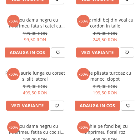
Tricou dama negru cu
Rochie midi bej din voal cu
-50%
-50%
imprimeu fata si catel cu
cordon in talie
ochelari
199,00 RON
499,00 RON
99,50 RON
249,50 RON
ADAUGA IN COS
VEZI VARIANTE
Rochie aurie lunga cu corset
Rochie plisata turcoaz cu
-50%
-50%
si slit lateral
maneci clopot
999,00 RON
399,00 RON
499,50 RON
199,50 RON
VEZI VARIANTE
ADAUGA IN COS
Tricou dama negru cu
Rochie pe fond bej cu
-50%
-50%
imprimeu fetita cu coc si
imprimeu floral roz
ochelari albastrii
199,00 RON
499,00 RON