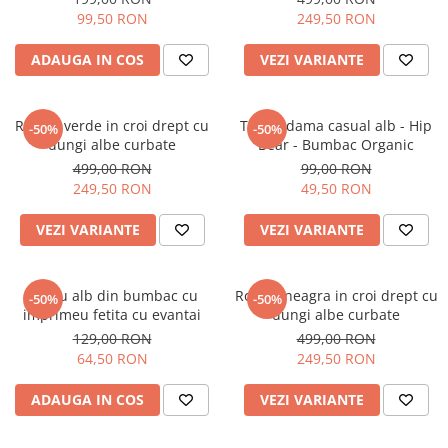
99,50 RON
249,50 RON
ADAUGA IN COS
VEZI VARIANTE
Rochie verde in croi drept cu
Tricou dama casual alb - Hip
-50%
-50%
dungi albe curbate
Bear - Bumbac Organic
499,00 RON
99,00 RON
249,50 RON
49,50 RON
VEZI VARIANTE
VEZI VARIANTE
Tricou alb din bumbac cu
Rochie neagra in croi drept cu
-50%
-50%
imprimeu fetita cu evantai
dungi albe curbate
129,00 RON
499,00 RON
64,50 RON
249,50 RON
ADAUGA IN COS
VEZI VARIANTE