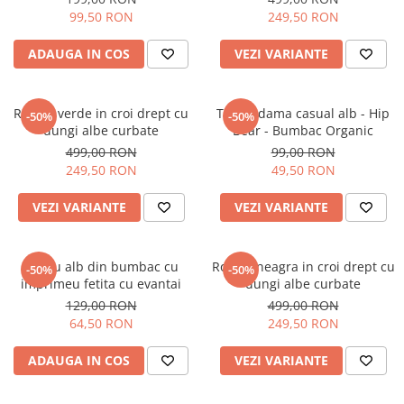
99,50 RON
249,50 RON
ADAUGA IN COS
VEZI VARIANTE
Rochie verde in croi drept cu
Tricou dama casual alb - Hip
-50%
-50%
dungi albe curbate
Bear - Bumbac Organic
499,00 RON
99,00 RON
249,50 RON
49,50 RON
VEZI VARIANTE
VEZI VARIANTE
Tricou alb din bumbac cu
Rochie neagra in croi drept cu
-50%
-50%
imprimeu fetita cu evantai
dungi albe curbate
129,00 RON
499,00 RON
64,50 RON
249,50 RON
ADAUGA IN COS
VEZI VARIANTE