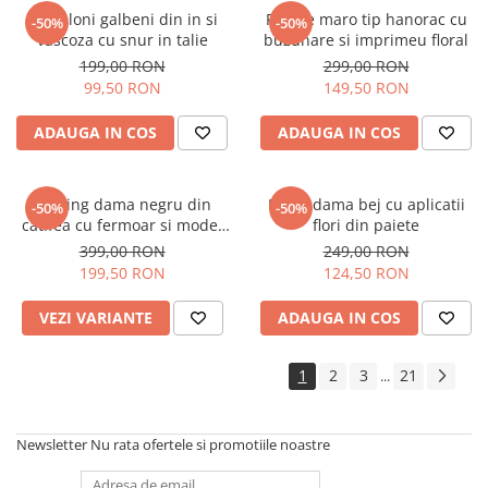
Pantaloni galbeni din in si
Rochie maro tip hanorac cu
-50%
-50%
vascoza cu snur in talie
buzunare si imprimeu floral
199,00 RON
299,00 RON
99,50 RON
149,50 RON
ADAUGA IN COS
ADAUGA IN COS
Trening dama negru din
Bluza dama bej cu aplicatii
-50%
-50%
catifea cu fermoar si model
flori din paiete
pe jacheta
399,00 RON
249,00 RON
199,50 RON
124,50 RON
VEZI VARIANTE
ADAUGA IN COS
1
2
3
21
...
Newsletter
Nu rata ofertele si promotiile noastre