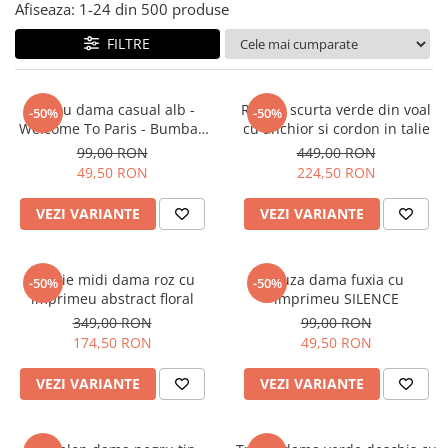
Salopete
Afiseaza:
1-
24
din
500
produse
Tricouri si topuri
FILTRE
Rochii de eveniment
Tricou dama casual alb -
Rochie scurta verde din voal
-50%
-50%
Welcome To Paris - Bumbac
cu anchior si cordon in talie
Organic
99,00 RON
449,00 RON
49,50 RON
224,50 RON
VEZI VARIANTE
VEZI VARIANTE
Rochie midi dama roz cu
Bluza dama fuxia cu
-50%
-50%
imprimeu abstract floral
imprimeu SILENCE
349,00 RON
99,00 RON
174,50 RON
49,50 RON
VEZI VARIANTE
VEZI VARIANTE