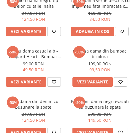
Pantalon dama negru tip
Tricou dama verde deschis cu
-50%
-50%
creion cu talie inalta
imprimeu fata imbracata cu
alb si inghetata in mana
249,00 RON
169,00 RON
124,50 RON
84,50 RON
VEZI VARIANTE
ADAUGA IN COS
Tricou dama casual alb -
Camasa dama din bumbac
-50%
-50%
Leopard Heart - Bumbac
bicolora
Organic
99,00 RON
199,00 RON
49,50 RON
99,50 RON
VEZI VARIANTE
VEZI VARIANTE
Blugi dama din denim cu
Pantaloni dama negri evazati
-50%
-50%
buzunare la spate
cu buzunare la spate
249,00 RON
299,00 RON
124,50 RON
149,50 RON
VEZI VARIANTE
VEZI VARIANTE