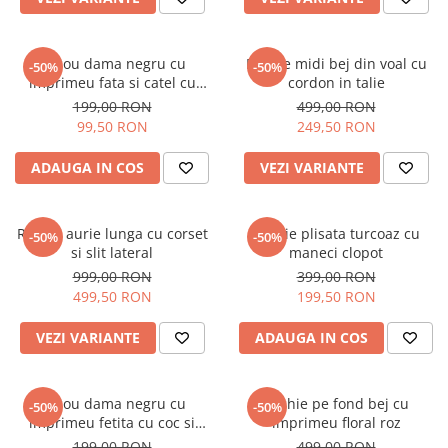
Tricou dama negru cu
Rochie midi bej din voal cu
-50%
-50%
imprimeu fata si catel cu
cordon in talie
ochelari
199,00 RON
499,00 RON
99,50 RON
249,50 RON
ADAUGA IN COS
VEZI VARIANTE
Rochie aurie lunga cu corset
Rochie plisata turcoaz cu
-50%
-50%
si slit lateral
maneci clopot
999,00 RON
399,00 RON
499,50 RON
199,50 RON
VEZI VARIANTE
ADAUGA IN COS
Tricou dama negru cu
Rochie pe fond bej cu
-50%
-50%
imprimeu fetita cu coc si
imprimeu floral roz
ochelari albastrii
199,00 RON
499,00 RON