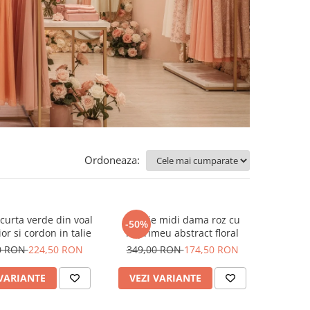
Ordoneaza:
curta verde din voal
Rochie midi dama roz cu
-50%
or si cordon in talie
imprimeu abstract floral
0 RON
224,50 RON
349,00 RON
174,50 RON
 VARIANTE
VEZI VARIANTE