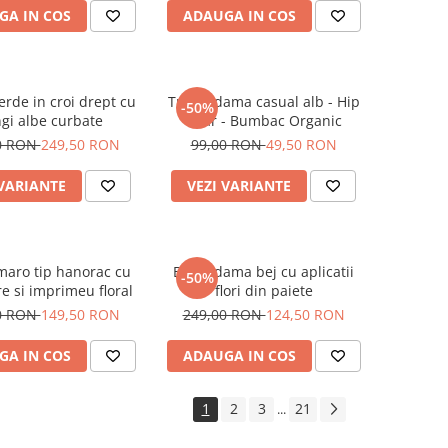
GA IN COS
ADAUGA IN COS
erde in croi drept cu
Tricou dama casual alb - Hip
-50%
gi albe curbate
Bear - Bumbac Organic
0 RON
249,50 RON
99,00 RON
49,50 RON
 VARIANTE
VEZI VARIANTE
maro tip hanorac cu
Bluza dama bej cu aplicatii
-50%
e si imprimeu floral
flori din paiete
0 RON
149,50 RON
249,00 RON
124,50 RON
GA IN COS
ADAUGA IN COS
1
2
3
21
...