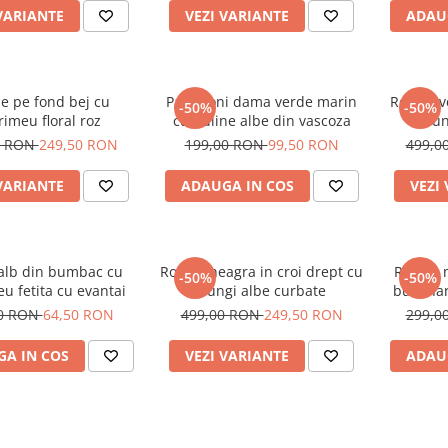
VARIANTE
VEZI VARIANTE
ADAU
e pe fond bej cu
Pantaloni dama verde marin
Rochie v
-50%
-50%
imeu floral roz
cu buline albe din vascoza
dun
0 RON
249,50 RON
199,00 RON
99,50 RON
499,0
VARIANTE
ADAUGA IN COS
VEZI
 alb din bumbac cu
Rochie neagra in croi drept cu
Rochie 
-50%
-50%
u fetita cu evantai
dungi albe curbate
buzunar
00 RON
64,50 RON
499,00 RON
249,50 RON
299,0
A IN COS
VEZI VARIANTE
ADAU