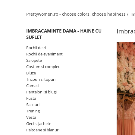
Salopete
Tricouri si topuri
Prettywomen.ro - choose colors, choose hapiness /
Im
Rochii de eveniment
Imbrac
IMBRACAMINTE DAMA - HAINE CU
SUFLET
Rochii de zi
Rochii de eveniment
Salopete
Costum si compleu
Bluze
Tricouri si topuri
Camasi
Pantaloni si blugi
Fusta
Sacouri
Trening
Vesta
Geci si jachete
Paltoane si blanuri