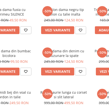
a dama fuxia cu
Pantalon dama negru tip
Tricou d
-50%
-50%
rimeu SILENCE
creion cu talie inalta
imprime
alb si
0 RON
49,50 RON
249,00 RON
124,50 RON
169,
VARIANTE
VEZI VARIANTE
ADAU
 dama din bumbac
Blugi dama din denim cu
Pantalon
-50%
-50%
bicolora
buzunare la spate
cu b
00 RON
99,50 RON
249,00 RON
124,50 RON
299,0
VARIANTE
VEZI VARIANTE
VEZI
idi bej din voal cu
Rochie aurie lunga cu corset
Rochie
-50%
-50%
ordon in talie
si slit lateral
m
0 RON
249,50 RON
999,00 RON
499,50 RON
399,0