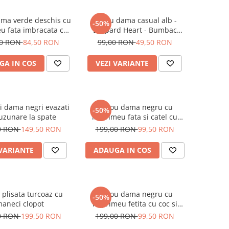
ama verde deschis cu
Tricou dama casual alb -
-50%
u fata imbracata cu
Leopard Heart - Bumbac
 inghetata in mana
Organic
00 RON
84,50 RON
99,00 RON
49,50 RON
GA IN COS
VEZI VARIANTE
i dama negri evazati
Tricou dama negru cu
-50%
uzunare la spate
imprimeu fata si catel cu
ochelari
0 RON
149,50 RON
199,00 RON
99,50 RON
 VARIANTE
ADAUGA IN COS
 plisata turcoaz cu
Tricou dama negru cu
-50%
aneci clopot
imprimeu fetita cu coc si
ochelari albastrii
0 RON
199,50 RON
199,00 RON
99,50 RON