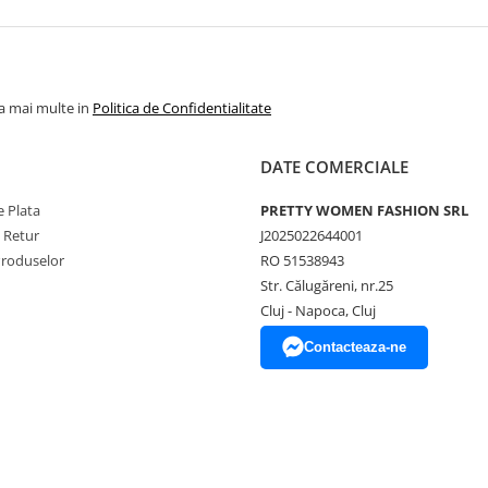
la mai multe in
Politica de Confidentialitate
DATE COMERCIALE
 Plata
PRETTY WOMEN FASHION SRL
e Retur
J2025022644001
Produselor
RO 51538943
Str. Călugăreni, nr.25
Cluj - Napoca, Cluj
Contacteaza-ne