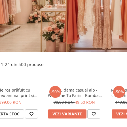
1-
24
din
500
produse
e roz prăfuit cu
Tricou dama casual alb -
Rochie s
-50%
-50%
eu animal print și
Welcome To Paris - Bumbac
cu anchi
curea
Organic
399,00 RON
99,00 RON
49,50 RON
449,0
ERTA STOC
VEZI VARIANTE
VEZI