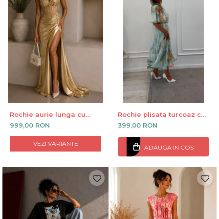
Rochie aurie lunga cu
Rochie plisata turcoaz cu
corset si slit lateral
maneci clopot
999,00 RON
399,00 RON
VEZI VARIANTE
ADAUGA IN COS