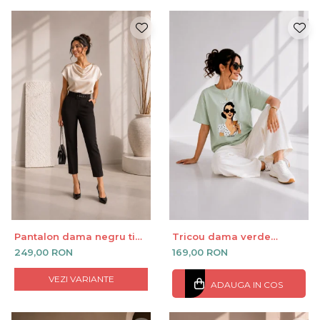
Pantalon dama negru tip
Tricou dama verde
creion cu talie inalta
deschis cu imprimeu fata
249,00 RON
169,00 RON
imbracata cu alb si
inghetata in mana
VEZI VARIANTE
ADAUGA IN COS