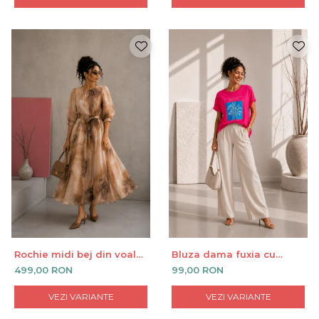
Rochie midi bej din voal
Bluza dama fuxia cu
cu cordon in talie
imprimeu SILENCE
499,00 RON
99,00 RON
VEZI VARIANTE
VEZI VARIANTE