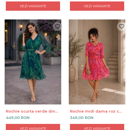
VEZI VARIANTE
VEZI VARIANTE
Rochie scurta verde din
Rochie midi dama roz cu
voal cu anchior si cordon
imprimeu abstract floral
449,00 RON
349,00 RON
in talie
VEZI VARIANTE
VEZI VARIANTE