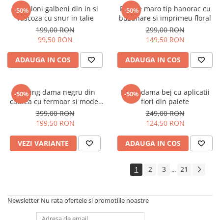
Pantaloni galbeni din in si
Rochie maro tip hanorac cu
-50%
-50%
vascoza cu snur in talie
buzunare si imprimeu floral
199,00 RON
299,00 RON
99,50 RON
149,50 RON
ADAUGA IN COS
ADAUGA IN COS
Trening dama negru din
Bluza dama bej cu aplicatii
-50%
-50%
catifea cu fermoar si model
flori din paiete
pe jacheta
399,00 RON
249,00 RON
199,50 RON
124,50 RON
VEZI VARIANTE
ADAUGA IN COS
1
2
3
21
...
Newsletter
Nu rata ofertele si promotiile noastre