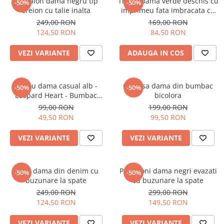
Pantalon dama negru tip
Tricou dama verde deschis cu
-50%
-50%
creion cu talie inalta
imprimeu fata imbracata cu
alb si inghetata in mana
249,00 RON
169,00 RON
124,50 RON
84,50 RON
VEZI VARIANTE
ADAUGA IN COS
Tricou dama casual alb -
Camasa dama din bumbac
-50%
-50%
Leopard Heart - Bumbac
bicolora
Organic
99,00 RON
199,00 RON
49,50 RON
99,50 RON
VEZI VARIANTE
VEZI VARIANTE
Blugi dama din denim cu
Pantaloni dama negri evazati
-50%
-50%
buzunare la spate
cu buzunare la spate
249,00 RON
299,00 RON
124,50 RON
149,50 RON
VEZI VARIANTE
VEZI VARIANTE