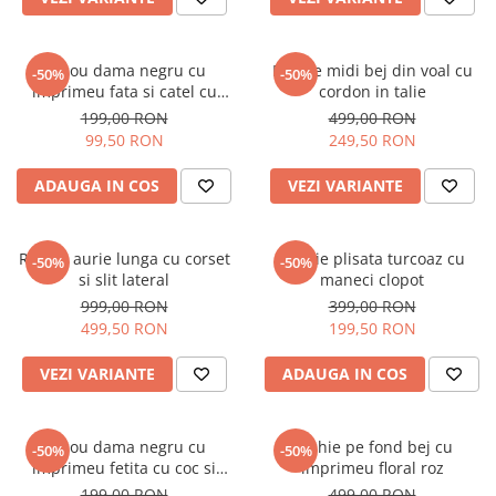
Tricou dama negru cu
Rochie midi bej din voal cu
-50%
-50%
imprimeu fata si catel cu
cordon in talie
ochelari
199,00 RON
499,00 RON
99,50 RON
249,50 RON
ADAUGA IN COS
VEZI VARIANTE
Rochie aurie lunga cu corset
Rochie plisata turcoaz cu
-50%
-50%
si slit lateral
maneci clopot
999,00 RON
399,00 RON
499,50 RON
199,50 RON
VEZI VARIANTE
ADAUGA IN COS
Tricou dama negru cu
Rochie pe fond bej cu
-50%
-50%
imprimeu fetita cu coc si
imprimeu floral roz
ochelari albastrii
199,00 RON
499,00 RON