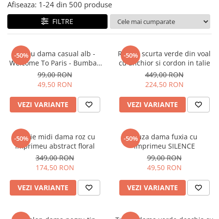
Salopete
Afiseaza:
1-
24
din
500
produse
Tricouri si topuri
FILTRE
Rochii de eveniment
Tricou dama casual alb -
Rochie scurta verde din voal
-50%
-50%
Welcome To Paris - Bumbac
cu anchior si cordon in talie
Organic
99,00 RON
449,00 RON
49,50 RON
224,50 RON
VEZI VARIANTE
VEZI VARIANTE
Rochie midi dama roz cu
Bluza dama fuxia cu
-50%
-50%
imprimeu abstract floral
imprimeu SILENCE
349,00 RON
99,00 RON
174,50 RON
49,50 RON
VEZI VARIANTE
VEZI VARIANTE