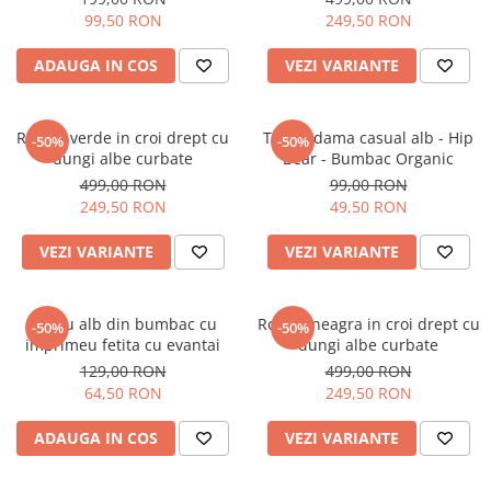
99,50 RON
249,50 RON
ADAUGA IN COS
VEZI VARIANTE
Rochie verde in croi drept cu
Tricou dama casual alb - Hip
-50%
-50%
dungi albe curbate
Bear - Bumbac Organic
499,00 RON
99,00 RON
249,50 RON
49,50 RON
VEZI VARIANTE
VEZI VARIANTE
Tricou alb din bumbac cu
Rochie neagra in croi drept cu
-50%
-50%
imprimeu fetita cu evantai
dungi albe curbate
129,00 RON
499,00 RON
64,50 RON
249,50 RON
ADAUGA IN COS
VEZI VARIANTE